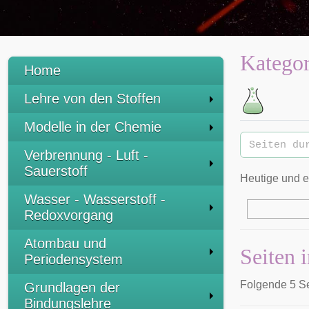
Kategor
Home
Lehre von den Stoffen
:
Modelle in der Chemie
Verbrennung - Luft -
Sauerstoff
Heutige und 
Wasser - Wasserstoff -
Redoxvorgang
Atombau und
Seiten 
Periodensystem
Folgende 5 Se
Grundlagen der
Bindungslehre