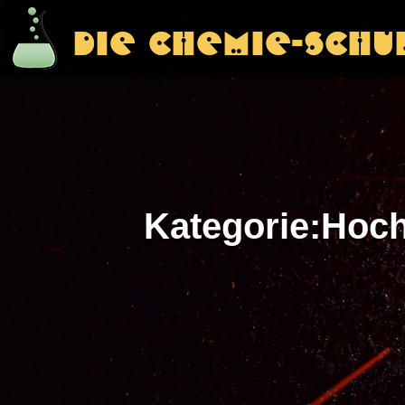
Die Chemie-Schu
Die Chemie-Schu
Kategorie
:
Hoch