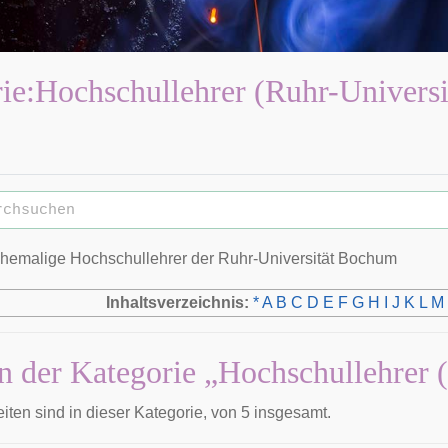
ie
:
Hochschullehrer (Ruhr-Univers
ehemalige Hochschullehrer der
Ruhr-Universität Bochum
Inhaltsverzeichnis:
*
A
B
C
D
E
F
G
H
I
J
K
L
M
in der Kategorie „Hochschullehrer
iten sind in dieser Kategorie, von 5 insgesamt.