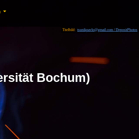
n
n
Titelbild:
tsunikpavlo@gmail.com / DepositPhotos
ersität Bochum)