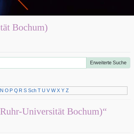
ität Bochum)
Erweiterte Suche
N
O
P
Q
R
S
Sch
T
U
V
W
X
Y
Z
 (Ruhr-Universität Bochum)“