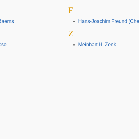
F
Baerns
Hans-Joachim Freund (Che
Z
sso
Meinhart H. Zenk