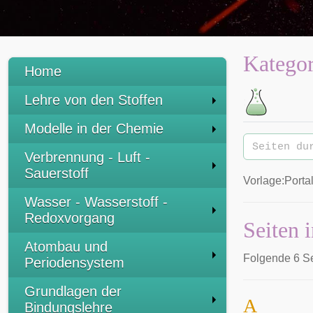
Kategor
Home
Lehre von den Stoffen
:
Modelle in der Chemie
Verbrennung - Luft -
Sauerstoff
Vorlage:Porta
Wasser - Wasserstoff -
Redoxvorgang
Seiten 
Atombau und
Folgende 6 Se
Periodensystem
Grundlagen der
A
Bindungslehre