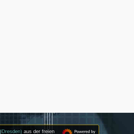
(Dresden)
aus der freien