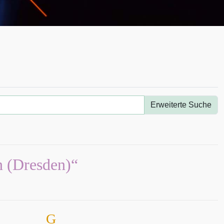
Erweiterte Suche
n (Dresden)“
G