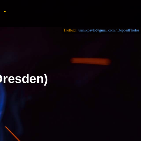
n
n
Titelbild:
tsunikpavlo@gmail.com / DepositPhotos
Dresden)