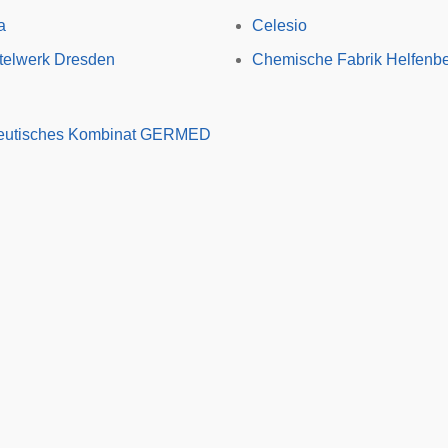
a
Celesio
ttelwerk Dresden
Chemische Fabrik Helfenb
eutisches Kombinat GERMED