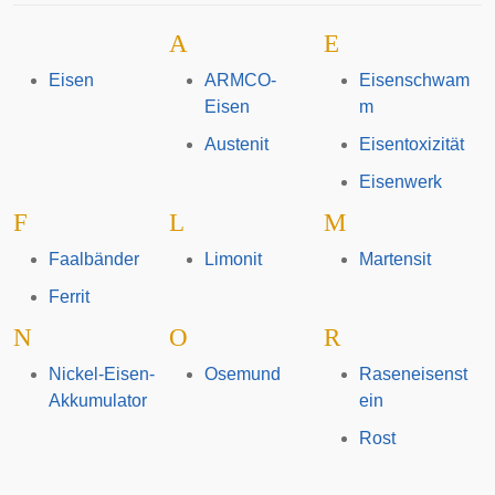
A
E
Eisen
ARMCO-
Eisenschwam
Eisen
m
Austenit
Eisentoxizität
Eisenwerk
F
L
M
Faalbänder
Limonit
Martensit
Ferrit
N
O
R
Nickel-Eisen-
Osemund
Raseneisenst
Akkumulator
ein
Rost