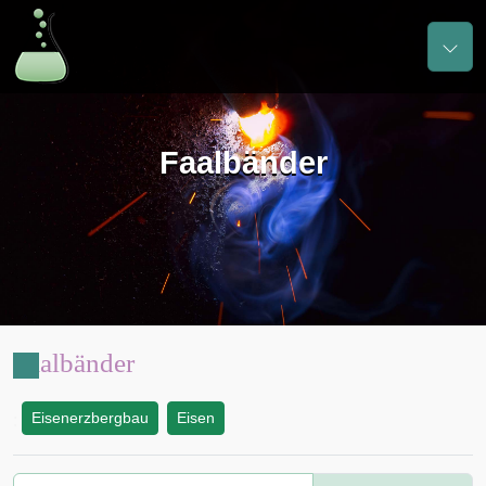
Faalbänder
Faalbänder
Eisenerzbergbau
Eisen
: