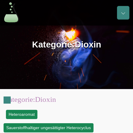
Kategorie
:
Dioxin
Kategorie
:
Dioxin
Heteroaromat
:
Sauerstoffhaltiger ungesättigter Heterocyclus