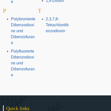
1,4-Dioxin
e
P
T
Polybromierte
2,3,7,8-
Dibenzodioxi
Tetrachlordib
ne und
enzodioxin
Dibenzofuran
e
Polyfluorierte
Dibenzodioxi
ne und
Dibenzofuran
e
Quick links