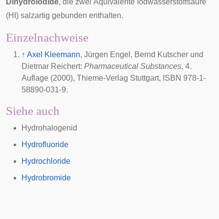
Dihydroiodide
, die zwei Äquivalente Iodwasserstoffsäure
(HI) salzartig gebunden enthalten.
Einzelnachweise
↑
Axel Kleemann
, Jürgen Engel, Bernd Kutscher und
Dietmar Reichert:
Pharmaceutical Substances
, 4.
Auflage (2000), Thieme-Verlag Stuttgart, ISBN 978-1-
58890-031-9.
Siehe auch
Hydrohalogenid
Hydrofluoride
Hydrochloride
Hydrobromide