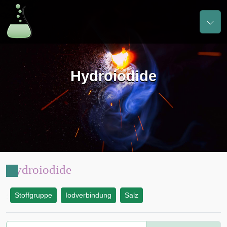
Hydroiodide
Hydroiodide
Stoffgruppe
Iodverbindung
Salz
: