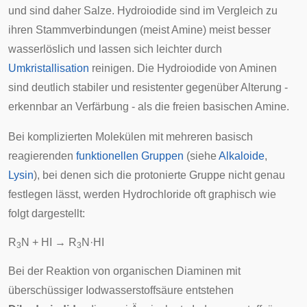
und sind daher Salze. Hydroiodide sind im Vergleich zu
ihren Stammverbindungen (meist Amine) meist besser
wasserlöslich und lassen sich leichter durch
Umkristallisation
reinigen. Die Hydroiodide von Aminen
sind deutlich stabiler und resistenter gegenüber Alterung -
erkennbar an Verfärbung - als die freien basischen Amine.
Bei komplizierten Molekülen mit mehreren basisch
reagierenden
funktionellen Gruppen
(siehe
Alkaloide
,
Lysin
), bei denen sich die protonierte Gruppe nicht genau
festlegen lässt, werden Hydrochloride oft graphisch wie
folgt dargestellt:
R
N + HI → R
N·HI
3
3
Bei der Reaktion von organischen
Diaminen
mit
überschüssiger Iodwasserstoffsäure entstehen