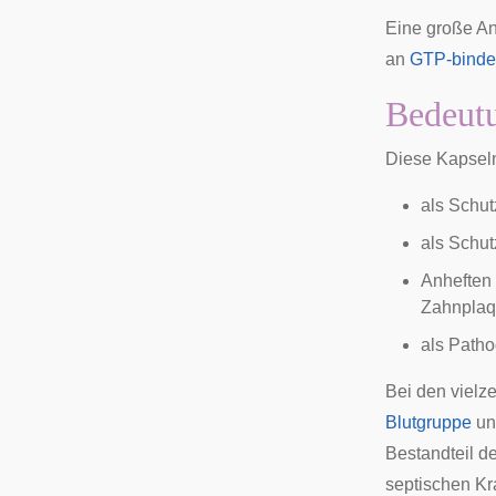
Eine große An
an
GTP-binde
Bedeut
Diese Kapsel
als Schut
als Schut
Anheften
Zahnpla
als Patho
Bei den
vielze
Blutgruppe
un
Bestandteil d
septischen
Kra