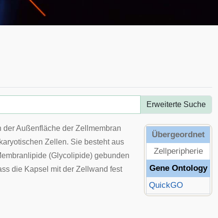
Erweiterte Suche
an der Außenfläche der Zellmembran
Übergeordnet
karyotischen Zellen
. Sie besteht aus
Zellperipherie
Membranlipide (
Glycolipide
) gebunden
Gene Ontology
ss die Kapsel mit der Zellwand fest
QuickGO