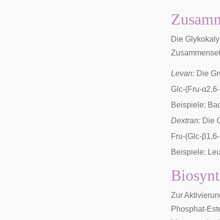
Zusamm
Die Glykokaly
Zusammensetzu
Levan:
Die Gru
Glc-(Fru-α2,6-
Beispiele:
Bac
Dextran:
Die G
Fru-(Glc-β1,6-
Beispiele:
Leu
Biosynt
Zur Aktivieru
Phosphat-Este