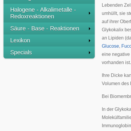
Lebenden Zell
Halogene - Alkalimetalle -
umhüllt, sie 
Redoxreaktionen
auf ihrer Ober
Säure - Base - Reaktionen
Glykokalix be
an Lipiden (
Lexikon
Glucose
,
Fuc
Specials
eine negative
vorhanden ist.
Ihre Dicke ka
Volumen des B
Bei Biomembra
In der Glykok
Molekülfamilie
Immunoglobi