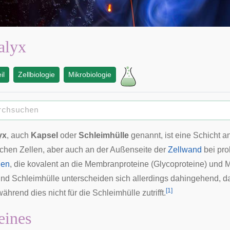
alyx
il
Zellbiologie
Mikrobiologie
yx
, auch
Kapsel
oder
Schleimhülle
genannt, ist eine Schicht 
schen
Zellen
, aber auch an der Außenseite der
Zellwand
bei
pro
den
, die kovalent an die Membranproteine (
Glycoproteine
) und 
und Schleimhülle unterscheiden sich allerdings dahingehend, da
[
1
]
während dies nicht für die Schleimhülle zutrifft.
eines