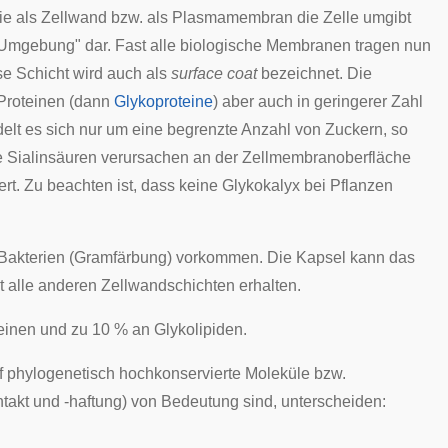
ie als Zellwand bzw. als Plasmamembran die Zelle umgibt
n Umgebung" dar. Fast alle biologische Membranen tragen nun
ese Schicht wird auch als
surface coat
bezeichnet. Die
Proteinen (dann
Glykoproteine
) aber auch in geringerer Zahl
lt es sich nur um eine begrenzte Anzahl von Zuckern, so
e Sialinsäuren verursachen an der Zellmembranoberfläche
ert. Zu beachten ist, dass keine Glykokalyx bei Pflanzen
Bakterien (
Gramfärbung
) vorkommen. Die Kapsel kann das
t alle anderen Zellwandschichten erhalten.
inen und zu 10 % an Glykolipiden.
f
phylogenetisch
hochkonservierte Moleküle bzw.
ontakt und -haftung) von Bedeutung sind, unterscheiden: