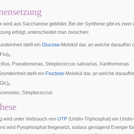
ensetzung
x wird aus Saccharose gebildet. Bei der Synthese gibt es zwei 
ng erfolgt, unterscheidet man zwischen:
ndeinheit stellt ein
Glucose
-Molekül dar, an welche daraufhin 
Fru)
n
illus
,
Pseudomonas
,
Streptococcus salivarius
,
Xanthomonas
rundeinheit stellt ein
Fructose
-Molekül dar, an welche daraufhi
Glc)
n
conostoc
,
Streptococcus
hese
ng wird unter Verbrauch von
UTP
(Uridin-Triphosphat) ein Uridin
rs wird Pyrophosphat freigesetzt, sodass genügend Energie fü