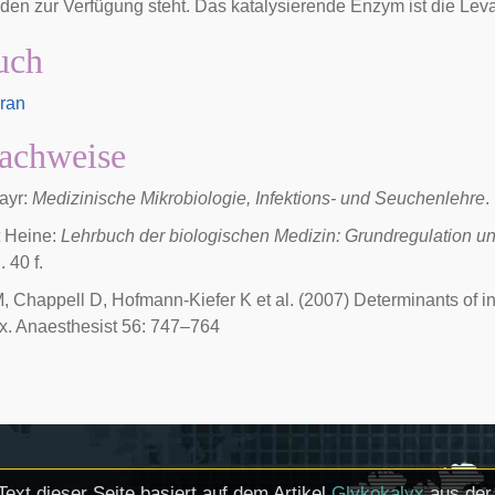
en zur Verfügung steht. Das katalysierende Enzym ist die Lev
uch
ran
achweise
ayr:
Medizinische Mikrobiologie, Infektions- und Seuchenlehre
.
 Heine:
Lehrbuch der biologischen Medizin: Grundregulation und
 40 f.
 Chappell D, Hofmann-Kiefer K et al. (2007) Determinants of inse
x. Anaesthesist 56: 747–764
Text dieser Seite basiert auf dem Artikel
Glykokalyx
aus der 