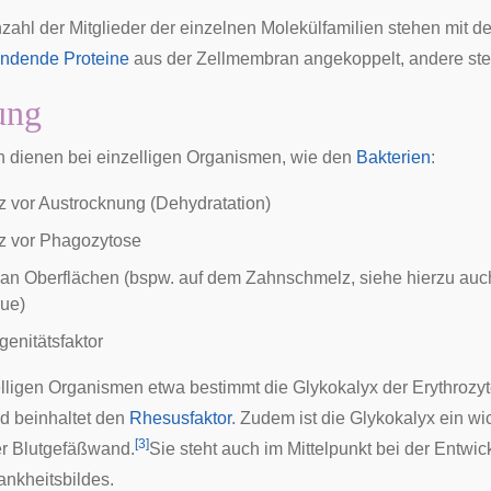
zahl der Mitglieder der einzelnen Molekülfamilien stehen mit 
ndende Proteine
aus der Zellmembran angekoppelt, andere st
ung
n dienen bei
einzelligen
Organismen, wie den
Bakterien
:
z vor Austrocknung (Dehydratation)
z vor
Phagozytose
 an Oberflächen (bspw. auf dem
Zahnschmelz
, siehe hierzu auc
que
)
genitätsfaktor
lligen
Organismen etwa bestimmt die Glykokalyx der
Erythrozy
d beinhaltet den
Rhesusfaktor
. Zudem ist die Glykokalyx ein wi
[
3
]
er
Blutgefäßwand
.
Sie steht auch im Mittelpunkt bei der Entwi
nkheitsbildes.