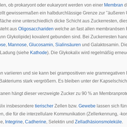
en, ob prokaryont oder eukaryont werden von einer
Membran
d
stellt gewissermaßen ein halbdurchlässige Grenze zur "äußere
fläche eine unterschiedlich dicke Schicht aus Zuckerresten, di
steht aus
Oligosacchariden
welche an fast allen membranösen 
dann
Glykolipide
)
kovalent
gebunden sind. Bei Zuckerresten hande
ose
,
Mannose
,
Glucosamin
,
Sialinsäuren
und
Galaktosamin
. Di
 Ladung (siehe
Kathode
). Die Glykokalix wird regelmäßig erneu
nn variieren und sie kann bei grampositiven wie gramnegativen 
akteriums stark vergrößern. Es bleiben unter der Kapselschich
nen hängt dieser verzweigte Zucker zu 90 % an Membranprote
alix insbesondere
tierischer
Zellen bzw.
Gewebe
lassen sich fün
n, die für die interzellulare Kommunikation (Zellerkennung, -k
ne
,
Integrine
,
Cadherine
,
Selektin
und
Zelladhäsionsmoleküle
.