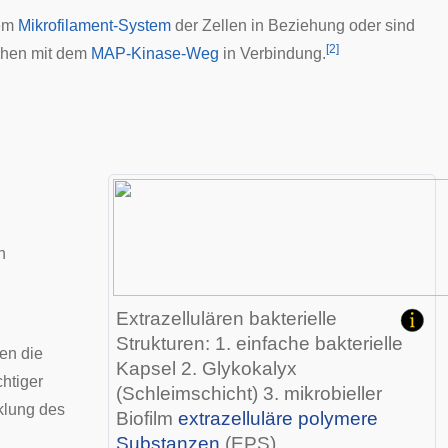
dem
Mikrofilament-System
der Zellen in Beziehung oder sind
[
2
]
ehen mit dem
MAP-Kinase-Weg
in Verbindung.
h
Extrazellulären bakterielle
Strukturen: 1. einfache bakterielle
ten
die
Kapsel 2. Glykokalyx
chtiger
(Schleimschicht) 3.
mikrobieller
cklung des
Biofilm
extrazelluläre polymere
Substanzen
(EPS)