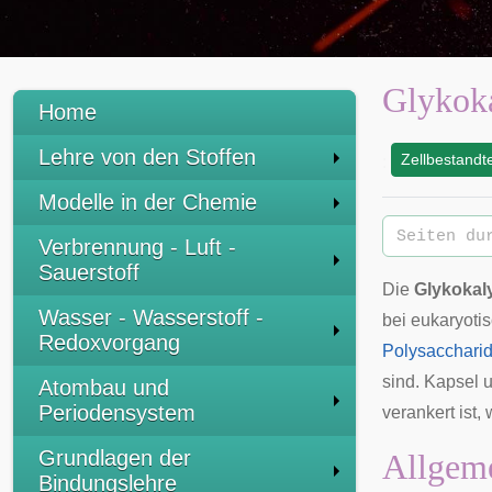
Glykok
Home
Lehre von den Stoffen
Zellbestandte
:
Modelle in der Chemie
Verbrennung - Luft -
Sauerstoff
Die
Glykokal
Wasser - Wasserstoff -
bei
eukaryoti
Redoxvorgang
Polysacchari
sind. Kapsel 
Atombau und
Periodensystem
verankert ist, 
Grundlagen der
Allgem
Bindungslehre