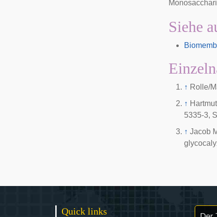
Monosaccharid
Siehe a
Biomemb
Einzeln
↑
Rolle/M
↑
Hartmut
5335-3, S.
↑
Jacob M,
glycocaly
Quick links
Der 