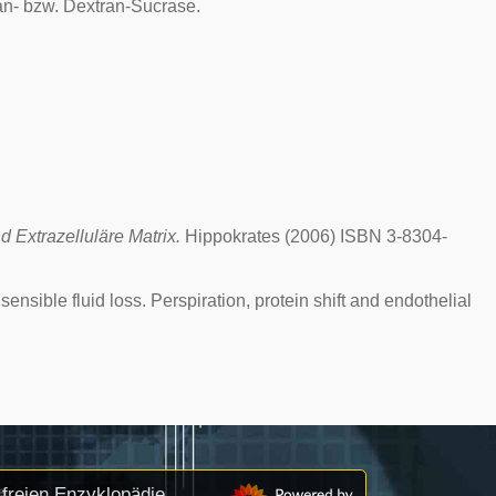
an- bzw. Dextran-Sucrase.
 Extrazelluläre Matrix.
Hippokrates (2006) ISBN 3-8304-
nsible fluid loss. Perspiration, protein shift and endothelial
freien Enzyklopädie