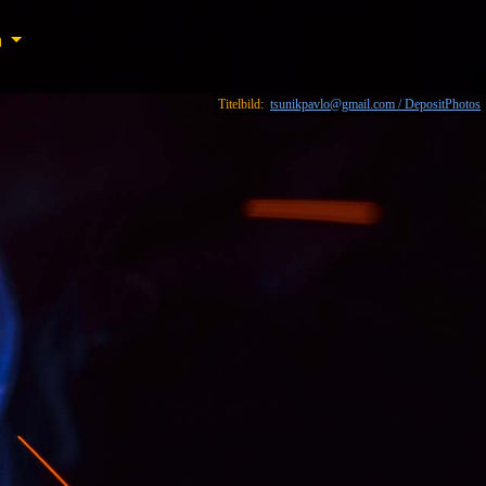
n
n
Titelbild:
tsunikpavlo@gmail.com / DepositPhotos