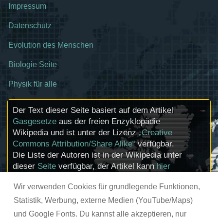
Impressum
Datenschutz
Evolution des Menschen
Biologie Seite
Physik für alle
Der Text dieser Seite basiert auf dem Artikel
Gasgesetze
aus der freien Enzyklopädie
Wikipedia und ist unter der Lizenz
„Creative
Commons Attribution/Share Alike“
verfügbar.
Die Liste der Autoren ist in der Wikipedia unter
dieser
Seite
verfügbar, der Artikel kann
hier
bearbeitet werden. Informationen zu den
Wir verwenden Cookies für grundlegende Funktionen,
Urhebern und zum Lizenzstatus eingebundener
Mediendateien (etwa Bilder oder Videos) können
Statistik, Werbung, externe Medien (YouTube/Maps)
im Regelfall durch Anklicken dieser abgerufen
und Google Fonts. Du kannst alle akzeptieren, nur