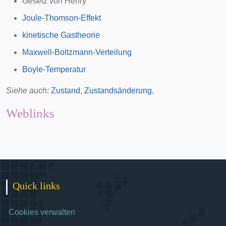
Gesetz von Henry
Joule-Thomson-Effekt
kinetische Gastheorie
Maxwell-Boltzmann-Verteilung
Boyle-Temperatur
Siehe auch:
Zustand
,
Zustandsänderung
,
Weblinks
Quick links
Cookies verwalten