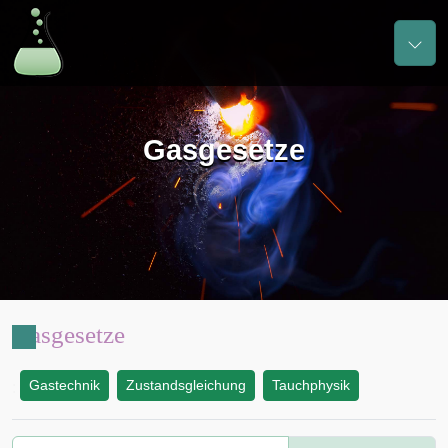
Gasgesetze
Gasgesetze
Gastechnik
Zustandsgleichung
Tauchphysik
: