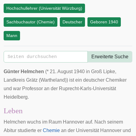
Hochschullehrer (Universität Würzburg)
Sachbuchautor (Chemie)
Deutscher
Geboren 1940
Mann
Erweiterte Suche
Günter Helmchen
(*
21. August
1940
in
Groß Lipke
,
Landkreis Grätz (Wartheland)
) ist ein deutscher Chemiker
und war Professor an der
Ruprecht-Karls-Universität
Heidelberg
.
Leben
Helmchen wuchs im Raum
Hannover
auf. Nach seinem
Abitur studierte er
Chemie
an der
Universität Hannover
und