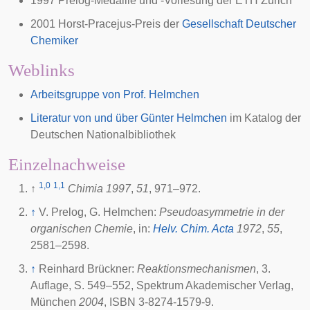
1997
Prelog-Medaille und -Vorlesung
der ETH Zürich
2001
Horst-Pracejus-Preis
der
Gesellschaft Deutscher
Chemiker
Weblinks
Arbeitsgruppe von Prof. Helmchen
Literatur von und über Günter Helmchen
im Katalog der
Deutschen Nationalbibliothek
Einzelnachweise
1,0
1,1
↑
Chimia
1997
,
51
, 971–972.
↑
V. Prelog, G. Helmchen:
Pseudoasymmetrie in der
organischen Chemie
, in:
Helv. Chim. Acta
1972
,
55
,
2581–2598.
↑
Reinhard Brückner:
Reaktionsmechanismen
, 3.
Auflage, S. 549–552, Spektrum Akademischer Verlag,
München
2004
, ISBN 3-8274-1579-9.