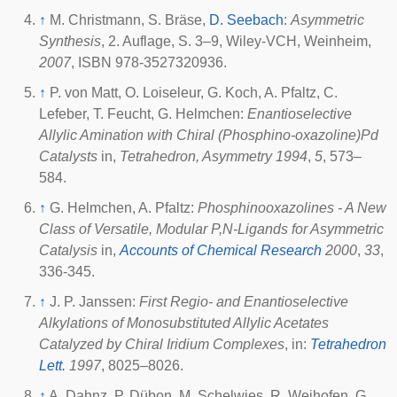
↑
M. Christmann, S. Bräse,
D. Seebach
:
Asymmetric
Synthesis
, 2. Auflage, S. 3–9, Wiley-VCH, Weinheim,
2007
, ISBN 978-3527320936.
↑
P. von Matt, O. Loiseleur, G. Koch, A. Pfaltz, C.
Lefeber, T. Feucht, G. Helmchen:
Enantioselective
Allylic Amination with Chiral (Phosphino-oxazoline)Pd
Catalysts
in,
Tetrahedron, Asymmetry
1994
,
5
, 573–
584.
↑
G. Helmchen, A. Pfaltz:
Phosphinooxazolines - A New
Class of Versatile, Modular P,N-Ligands for Asymmetric
Catalysis
in,
Accounts of Chemical Research
2000
,
33
,
336-345.
↑
J. P. Janssen:
First Regio- and Enantioselective
Alkylations of Monosubstituted Allylic Acetates
Catalyzed by Chiral Iridium Complexes
, in:
Tetrahedron
Lett.
1997
, 8025–8026.
↑
A. Dahnz, P. Dübon, M. Schelwies, R. Weihofen, G.