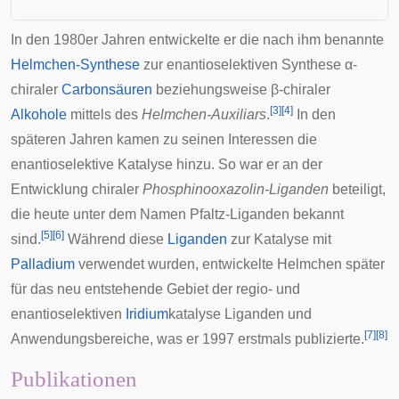
In den 1980er Jahren entwickelte er die nach ihm benannte
Helmchen-Synthese
zur enantioselektiven Synthese α-
chiraler
Carbonsäuren
beziehungsweise β-chiraler
[
3
]
[
4
]
Alkohole
mittels des
Helmchen-Auxiliars
.
In den
späteren Jahren kamen zu seinen Interessen die
enantioselektive Katalyse hinzu. So war er an der
Entwicklung chiraler
Phosphinooxazolin-Liganden
beteiligt,
die heute unter dem Namen
Pfaltz-Liganden
bekannt
[
5
]
[
6
]
sind.
Während diese
Liganden
zur Katalyse mit
Palladium
verwendet wurden, entwickelte Helmchen später
für das neu entstehende Gebiet der regio- und
enantioselektiven
Iridium
katalyse Liganden und
[
7
]
[
8
]
Anwendungsbereiche, was er 1997 erstmals publizierte.
Publikationen