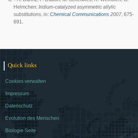
Helmchen:
Iridium-catalyzed asymmetric allylic
substitutions
, in:
Chemical Communications
2007
, 675-
691.
Quick links
Cookies verwalten
Impressum
Datenschutz
Evolution des Menschen
Biologie Seite