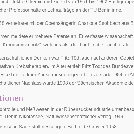
 und Elektro-Chemie und zuletzt von 1951 bis 1962 Fachgruppenl
her Professor hatte er Lehraufträge an der TU Berlin inne.
938 verheiratet mit der Opernsängerin
Charlotte Strohbach
aus Ba
men meldete er mehrere Patente an. Er verfasste wissenschaf
 Korrosionsschutz“, welches als „der Tödt“ in die Fachliteratur
senschaftlichen Denken war Fritz Tödt auch auf anderen Gebiete
nativen Krebstherapien. Im Alter erhielt Fritz Tödt das
Bundesver
estakt im Berliner Zuckermuseum geehrt. Er verstarb 1984 im Al
chaftlicher Nachlass wurde 1998 der Sächsischen Akademie de
tionen
ontrolle und Meßwesen in der Rübenzuckerindustrie unter bes
ufl. Berlin-Nikolassee, Naturwissenschaftlicher Verlag 1949
emische Sauerstoffmessungen, Berlin, de Gruyter 1958