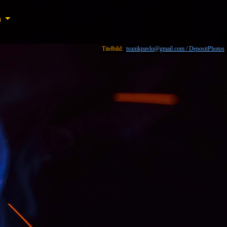
n
n
Titelbild:
tsunikpavlo@gmail.com / DepositPhotos