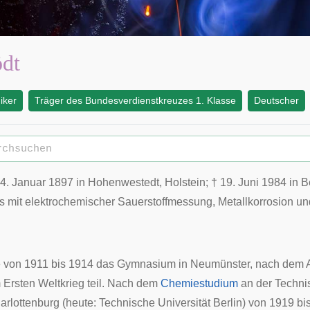
ödt
iker
Träger des Bundesverdienstkreuzes 1. Klasse
Deutscher
4. Januar
1897
in
Hohenwestedt
,
Holstein
; †
19. Juni
1984
in
B
s mit elektrochemischer Sauerstoffmessung, Metallkorrosion u
 von 1911 bis 1914 das
Gymnasium
in
Neumünster
, nach dem 
m
Ersten Weltkrieg
teil. Nach dem
Chemiestudium
an der Techni
harlottenburg (heute:
Technische Universität Berlin
) von 1919 bi