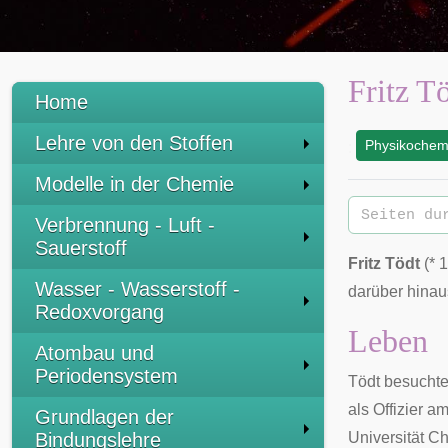
Fritz T
Home
Lehre von den Stoffen
Physikochem
:
Modelle in der Chemie
Verbrennung - Luft -
Sauerstoff
Fritz Tödt
(*
1
Wasser - Wasserstoff -
darüber hinau
Redoxvorgang
Leben
Atombau und
Periodensystem
Tödt besuchte
als Offizier a
Grundlagen der
Bindungslehre
Universität C