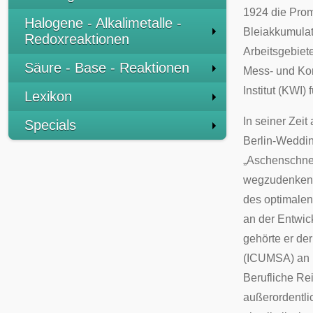
1924 die Pro
Halogene - Alkalimetalle -
Bleiakkumulato
Redoxreaktionen
Arbeitsgebiet
Säure - Base - Reaktionen
Mess- und Kon
Institut (KWI)
Lexikon
In seiner Zeit
Specials
Berlin-Weddin
„Aschenschnel
wegzudenken is
des optimalen
an der Entwic
gehörte er der
(ICUMSA) an u
Berufliche Re
außerordentlic