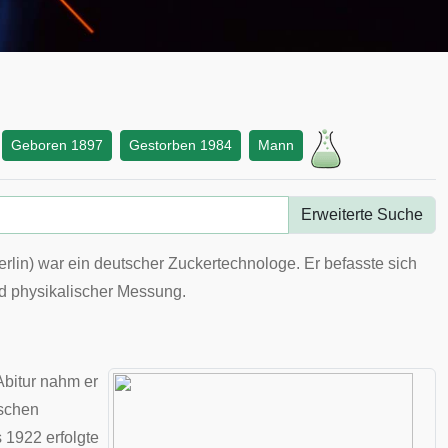
Geboren 1897
Gestorben 1984
Mann
Erweiterte Suche
erlin
) war ein deutscher Zuckertechnologe. Er befasste sich
nd physikalischer Messung.
Abitur nahm er
schen
s 1922 erfolgte