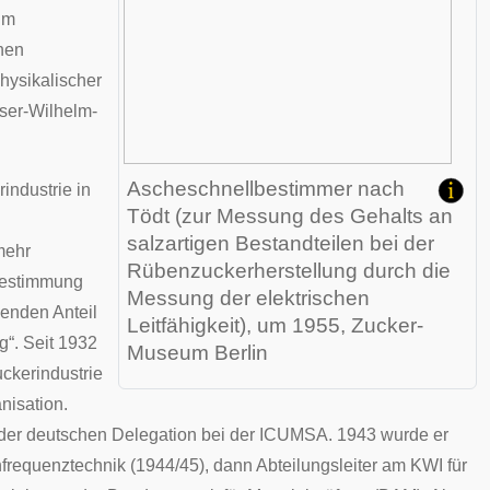
im
enen
hysikalischer
iser-Wilhelm-
Ascheschnellbestimmer nach
rindustrie in
Tödt (zur Messung des Gehalts an
salzartigen Bestandteilen bei der
mehr
Rübenzuckerherstellung durch die
estimmung
Messung der elektrischen
denden Anteil
Leitfähigkeit), um 1955,
Zucker-
g“. Seit 1932
Museum
Berlin
uckerindustrie
nisation.
r der deutschen Delegation bei der ICUMSA. 1943 wurde er
hfrequenztechnik (1944/45), dann Abteilungsleiter am KWI für