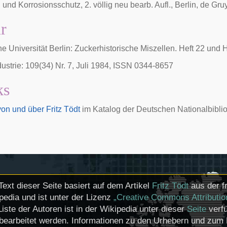
 und Korrosionsschutz, 2. völlig neu bearb. Aufl., Berlin, de Gru
ur
e Universität Berlin: Zuckerhistorische Miszellen. Heft 22 und H
ustrie: 109(34) Nr. 7, Juli 1984, ISSN 0344-8657
ks
 von und über Fritz Tödt
im Katalog der
Deutschen Nationalbibli
Text dieser Seite basiert auf dem Artikel
Fritz Tödt
aus der f
pedia und ist unter der Lizenz
„Creative Commons Attributio
Liste der Autoren ist in der Wikipedia unter dieser
Seite
verfü
bearbeitet werden. Informationen zu den Urhebern und zum 