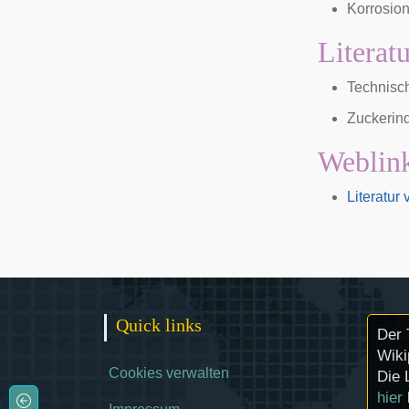
Korrosion
Literat
Technisch
Zuckerind
Weblin
Literatur
Quick links
Der 
Wiki
Cookies verwalten
Die 
hier