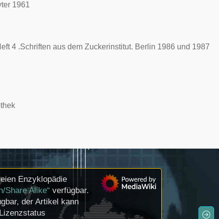
yter 1961
eft 4 .Schriften aus dem Zuckerinstitut. Berlin 1986 und 1987
othek
reien Enzyklopädie
n/Share Alike“
verfügbar.
gbar, der Artikel kann
Lizenzstatus