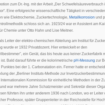
motion zum
Dr.-Ing.
mit der Arbeit „Der Schwefelsäureverbrauch 
r“. Eine erfolgreiche wissenschaftliche Tätigkeit in verschied
en wie Elektrochemie, Zuckertechnologie,
Metallkorrosion
und p
trollmethodik schloss sich an. 1923/24 war er Assistent am Ka
 für Chemie unter Otto Hahn und Lise Meitner.
 als Leiter der elektro-chemischen Abteilung am Institut für Zucke
g wurde er 1932 Privatdozent. Hier entwickelt er den
lbestimmer", ein Gerät, das bis heute aus keiner Zuckerfabrik 
t. Bald darauf führte er die kolorimetrische
pH-Messung
zur B
 Punktes bei der 1. Carbonatation ein. Ferner hatte er entschei
klung der „Berliner Instituts-Methode zur Invertzuckerbestimmun
 Internationalen Kommission für einheitliche Methoden in der Z
nd war mehrere Jahre Schatzmeister und Sekretär dieser Orga
isen führten ihn unter anderem 1936 nach
London
, wo er Leite
her Professor, später Gruppenleiter in der Reichsstelle für Hoc