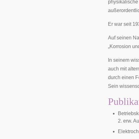
physikalische
außerordentlic
Er war seit 1
Auf seinen Na
„Korrosion und
In seinem wis
auch mit alter
durch einen F
Sein wissens
Publika
Betriebsk
2. erw. A
Elektroch