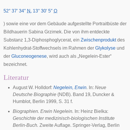
52° 37′ 34″
N
,
13° 30′ 5″
O
) sowie eine vor dem Gebäude aufgestellte Portraitbüste der
Bildhauerin
Sabina Grzimek
. Die von ihm entdeckte
Substanz 1,3-Diphosphoglycerat, ein
Zwischenprodukt
des
Kohlenhydrat-Stoffwechsels im Rahmen der
Glykolyse
und
der
Gluconeogenese
, wird auch als „Negelein-Ester“
bezeichnet.
Literatur
August W. Holldorf:
Negelein, Erwin
.
In:
Neue
Deutsche Biographie
(NDB). Band 19, Duncker &
Humblot, Berlin 1999, S. 31 f.
Biographien. Erwin Negelein.
In: Heinz Bielka:
Geschichte der medizinisch-biologischen Institute
Berlin-Buch.
Zweite Auflage. Springer-Verlag, Berlin