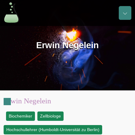
Erwin Negelein
Erwin Negelein
Biochemiker
Zellbiologe
:
Hochschullehrer (Humboldt-Universität zu Berlin)