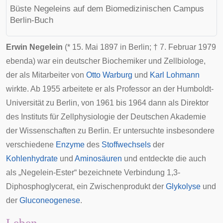
Büste Negeleins auf dem Biomedizinischen Campus
Berlin-Buch
Erwin Negelein
(*
15. Mai
1897
in
Berlin
; †
7. Februar
1979
ebenda) war ein
deutscher
Biochemiker
und
Zellbiologe
,
der als Mitarbeiter von
Otto Warburg
und
Karl Lohmann
wirkte. Ab 1955 arbeitete er als Professor an der
Humboldt-
Universität zu Berlin
, von 1961 bis 1964 dann als Direktor
des
Instituts für Zellphysiologie
der
Deutschen Akademie
der Wissenschaften zu Berlin
. Er untersuchte insbesondere
verschiedene
Enzyme
des
Stoffwechsels
der
Kohlenhydrate
und
Aminosäuren
und entdeckte die auch
als „Negelein-Ester“ bezeichnete Verbindung 1,3-
Diphosphoglycerat, ein Zwischenprodukt der
Glykolyse
und
der
Gluconeogenese
.
Leben