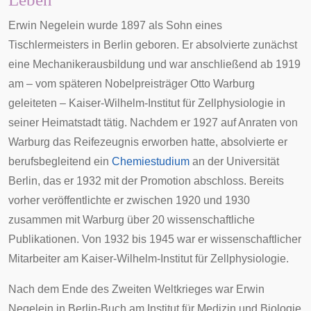
Erwin Negelein wurde 1897 als Sohn eines
Tischlermeisters
in Berlin geboren. Er absolvierte zunächst
eine
Mechanikerausbildung
und war anschließend ab 1919
am – vom späteren Nobelpreisträger Otto Warburg
geleiteten – Kaiser-Wilhelm-Institut für Zellphysiologie in
seiner Heimatstadt tätig. Nachdem er 1927 auf Anraten von
Warburg das
Reifezeugnis
erworben hatte, absolvierte er
berufsbegleitend ein
Chemiestudium
an der
Universität
Berlin
, das er 1932 mit der
Promotion
abschloss. Bereits
vorher veröffentlichte er zwischen 1920 und 1930
zusammen mit Warburg über 20
wissenschaftliche
Publikationen
. Von 1932 bis 1945 war er wissenschaftlicher
Mitarbeiter am Kaiser-Wilhelm-Institut für Zellphysiologie.
Nach dem Ende des
Zweiten Weltkrieges
war Erwin
Negelein in
Berlin-Buch
am
Institut für Medizin und Biologie