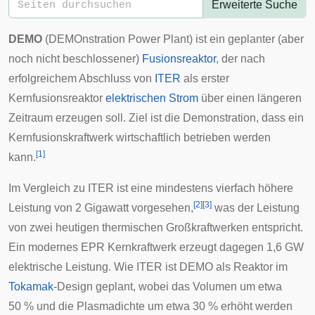
Erweiterte Suche
DEMO
(DEMOnstration Power Plant) ist ein geplanter (aber
noch nicht beschlossener)
Fusionsreaktor
, der nach
erfolgreichem Abschluss von
ITER
als erster
Kernfusionsreaktor
elektrischen Strom
über einen längeren
Zeitraum erzeugen soll. Ziel ist die Demonstration, dass ein
Kernfusionskraftwerk wirtschaftlich betrieben werden
[
1
]
kann.
Im Vergleich zu ITER ist eine mindestens vierfach höhere
[
2
]
[
3
]
Leistung von 2 Gigawatt vorgesehen,
was der Leistung
von zwei heutigen
thermischen Großkraftwerken
entspricht.
Ein modernes
EPR Kernkraftwerk
erzeugt dagegen 1,6 GW
elektrische Leistung. Wie ITER ist DEMO als Reaktor im
Tokamak
-Design geplant, wobei das Volumen um etwa
50 % und die
Plasmadichte
um etwa 30 % erhöht werden