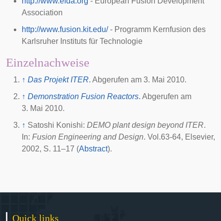
http://www.efda.org
- European Fusion Development
Association
http://www.fusion.kit.edu/
- Programm Kernfusion des
Karlsruher Instituts für Technologie
Einzelnachweise
↑
Das Projekt ITER
.
Abgerufen am
3. Mai 2010
.
↑
Demonstration Fusion Reactors
.
Abgerufen am
3. Mai 2010
.
↑
Satoshi Konishi:
DEMO plant design beyond ITER
.
In:
Fusion Engineering and Design
. Vol.63-64, Elsevier,
2002
, S. 11–17 (
Abstract
).
Quick links