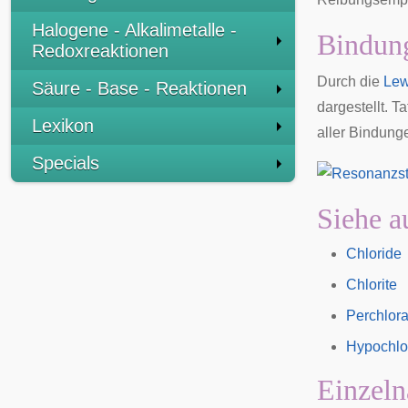
Halogene - Alkalimetalle -
Bindung
Redoxreaktionen
Durch die
Lew
Säure - Base - Reaktionen
dargestellt. T
Lexikon
aller Bindung
Specials
Siehe a
Chloride
Chlorite
Perchlora
Hypochlor
Einzeln