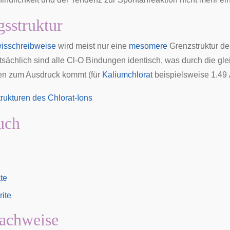
sstruktur
isschreibweise
wird meist nur eine
mesomere
Grenzstruktur de
atsächlich sind alle Cl-O Bindungen identisch, was durch die gl
en zum Ausdruck kommt (für
Kaliumchlorat
beispielsweise 1.49
uch
te
ite
achweise