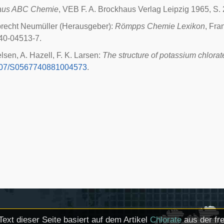
aus ABC Chemie
, VEB F. A. Brockhaus Verlag Leipzig 1965, S. 
brecht Neumüller (Herausgeber):
Römpps Chemie Lexikon
, Fra
40-04513-7.
lsen, A. Hazell, F. K. Larsen:
The structure of potassium chlorat
107/S0567740881004573
.
Text dieser Seite basiert auf dem Artikel
Chlorate
aus der fr