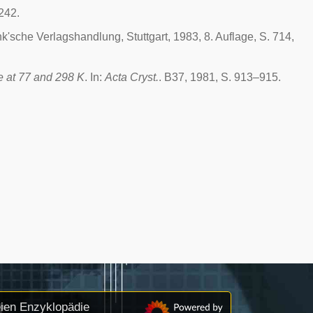
242.
nk'sche Verlagshandlung, Stuttgart, 1983, 8. Auflage, S. 714,
e at 77 and 298 K
. In:
Acta Cryst.
. B37, 1981, S. 913–915.
eien Enzyklopädie