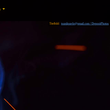
n
n
Titelbild:
tsunikpavlo@gmail.com / DepositPhotos