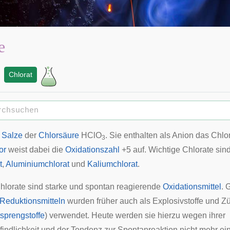
e
Chlorat
d
Salze
der
Chlorsäure
HClO
. Sie enthalten als Anion das Chlo
3
or
weist dabei die
Oxidationszahl
+5 auf. Wichtige Chlorate sin
t
,
Aluminiumchlorat
und
Kaliumchlorat
.
hlorate sind starke und spontan reagierende
Oxidationsmittel
. 
Reduktionsmitteln
wurden früher auch als Explosivstoffe und Zü
sprengstoffe
) verwendet. Heute werden sie hierzu wegen ihrer
ndlichkeit und der Tendenz zur Spontanreaktion nicht mehr ein