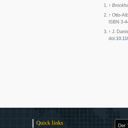
↑
Brockh
↑
Otto-Al
ISBN 3-4
↑
J. Danie
doi
:
10.1
Quick links
Der 