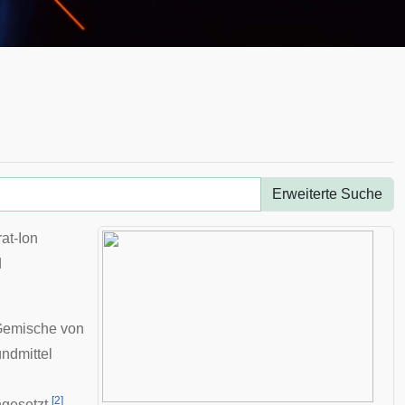
Erweiterte Suche
rat-Ion
d
Gemische von
ndmittel
[
2
]
gesetzt.