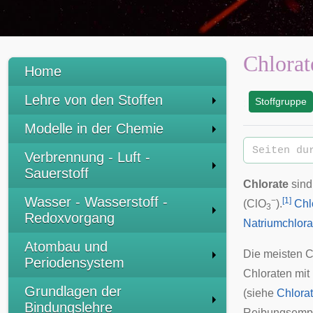
Chlorat
Home
Lehre von den Stoffen
Stoffgruppe
:
Modelle in der Chemie
Verbrennung - Luft -
Sauerstoff
Chlorate
sin
Wasser - Wasserstoff -
−
[
1
]
(ClO
).
Chl
3
Redoxvorgang
Natriumchlora
Atombau und
Die meisten C
Periodensystem
Chloraten mit
Grundlagen der
(siehe
Chlorat
Bindungslehre
Reibungsempfi