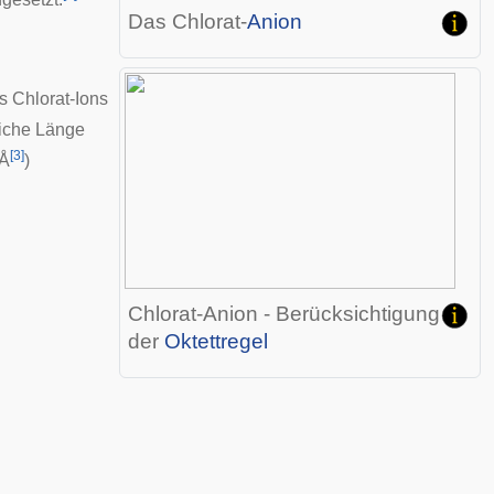
Das Chlorat-
Anion
s Chlorat-Ions
eiche Länge
[
3
]
 Å
)
Chlorat-Anion - Berücksichtigung
der
Oktettregel