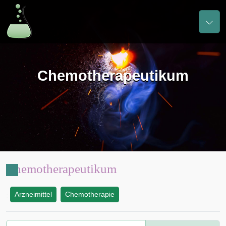
Chemotherapeutikum
Chemotherapeutikum
Arzneimittel
Chemotherapie
: