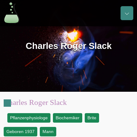
Charles Roger Slack
Charles Roger Slack
Pflanzenphysiologe
Biochemiker
Brite
:
Geboren 1937
Mann