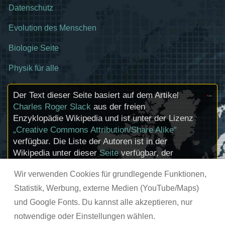
Datenschutz
Evolution des Menschen
Biologie Seite
Physik für alle
Der Text dieser Seite basiert auf dem Artikel
Charles Roger Slack
aus der freien
Enzyklopädie Wikipedia und ist unter der Lizenz
„Creative Commons Attribution/Share Alike“
verfügbar. Die Liste der Autoren ist in der
Wikipedia unter dieser
Seite
verfügbar, der
Artikel kann
hier
bearbeitet werden.
Wir verwenden Cookies für grundlegende Funktionen,
Informationen zu den Urhebern und zum
Lizenzstatus eingebundener Mediendateien
Statistik, Werbung, externe Medien (YouTube/Maps)
(etwa Bilder oder Videos) können im Regelfall
und Google Fonts. Du kannst alle akzeptieren, nur
durch Anklicken dieser abgerufen werden.
notwendige oder Einstellungen wählen.