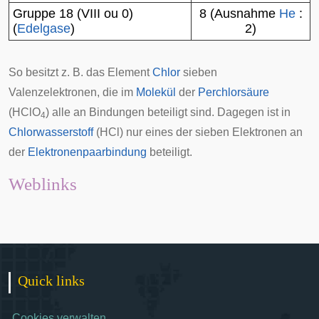
Gruppe 18 (VIII ou 0)
8 (Ausnahme
He
:
(
Edelgase
)
2)
So besitzt z. B. das Element
Chlor
sieben
Valenzelektronen, die im
Molekül
der
Perchlorsäure
(HClO
) alle an Bindungen beteiligt sind. Dagegen ist in
4
Chlorwasserstoff
(HCl) nur eines der sieben Elektronen an
der
Elektronenpaarbindung
beteiligt.
Weblinks
Quick links
Cookies verwalten