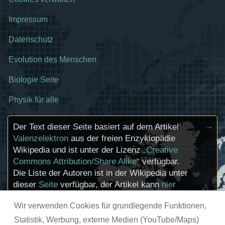
Impressum
Datenschutz
Evolution des Menschen
Biologie Seite
Physik für alle
Der Text dieser Seite basiert auf dem Artikel
Valenzelektron
aus der freien Enzyklopädie
Wikipedia und ist unter der Lizenz
„Creative
Commons Attribution/Share Alike“
verfügbar.
Die Liste der Autoren ist in der Wikipedia unter
dieser
Seite
verfügbar, der Artikel kann
hier
bearbeitet werden. Informationen zu den
Wir verwenden Cookies für grundlegende Funktionen,
Urhebern und zum Lizenzstatus eingebundener
Mediendateien (etwa Bilder oder Videos) können
Statistik, Werbung, externe Medien (YouTube/Maps)