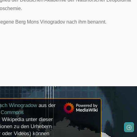
moschemie.
elegene Berg
Mons Vinogradov
nach ihm benannt.
tsch Winogradow
aus der
e Commons
r Wikipedia unter dieser
tionen zu den Urhebern
r oder Videos) können