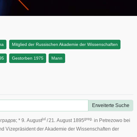
na
Mitglied der Russischen Akademie der Wissenschaften
95
Gestorben 1975
Mann
Erweiterte Suche
jul.
greg.
оградов
; * 9. August
/
21. August
1895
in Petrezowo bei
nd
Vizepräsident
der
Akademie der Wissenschaften der