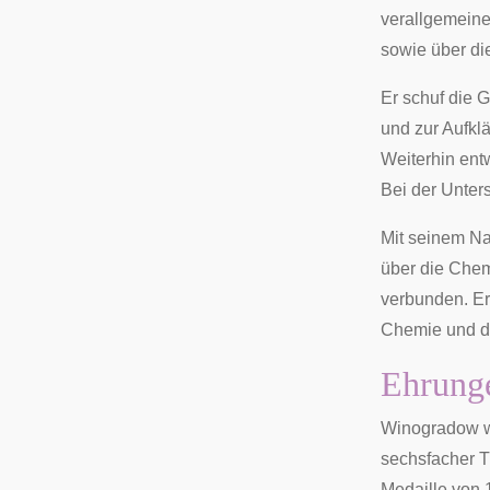
verallgemeine
sowie über d
Er schuf die 
und zur Aufkl
Weiterhin ent
Bei der Unte
Mit seinem Na
über die Chem
verbunden. Er
Chemie und de
Ehrung
Winogradow w
sechsfacher 
Medaille von 