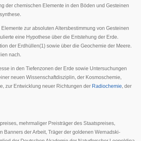
lung der chemischen Elemente in den Böden und Gesteinen
synthese.
Elemente zur absoluten Altersbestimmung von Gesteinen
ulierte eine Hypothese über die Entstehung der Erde.
ution der Erdhüllen(1) sowie über die Geochemie der Meere.
lien nach.
esse in den Tiefenzonen der Erde sowie Untersuchungen
einer neuen Wissenschaftdisziplin, der Kosmoschemie,
ie, zur Entwicklung neuer Richtungen der
Radiochemie
, der
preises
, mehrmaliger Preisträger des Staatspreises,
n Banners der Arbeit
, Träger der goldenen Wernadski-
glied der Deutschen Akademie der Naturforscher
Leopoldina