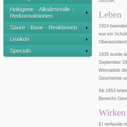
UdSSR
.
Halogene - Alkalimetalle -
Leben
Redoxreaktionen
1924 beendete
Säure - Base - Reaktionen
war ein Schül
Lexikon
Oberassistent
Specials
1935 wurde de
September 194
Wernadski übe
Geochemie und
Ab 1953 leite
Bereichs Geo
Wirken
Er verfasste 