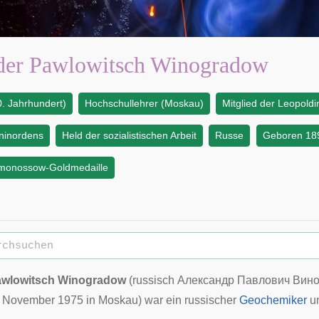
der Pawlowitsch Winogradow
. Jahrhundert)
Hochschullehrer (Moskau)
Mitglied der Leopoldi
ninordens
Held der sozialistischen Arbeit
Russe
Geboren 18
omonossow-Goldmedaille
awlowitsch Winogradow
(
russisch
Александр Павлович Вин
. November
1975
in
Moskau
) war ein
russischer
Geochemiker
u