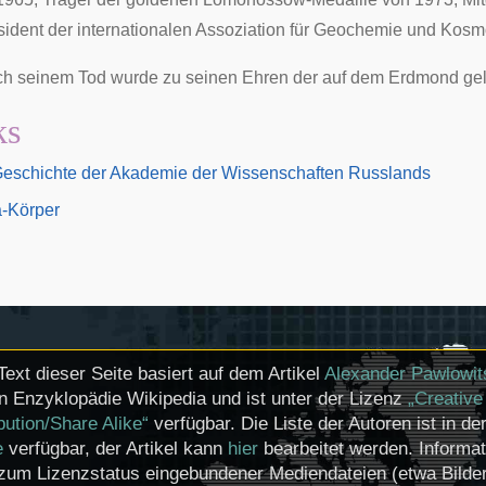
ident der internationalen Assoziation für Geochemie und Kos
ach seinem Tod wurde zu seinen Ehren der auf dem Erdmond g
ks
Geschichte der Akademie der Wissenschaften Russlands
-Körper
Text dieser Seite basiert auf dem Artikel
Alexander Pawlowi
en Enzyklopädie Wikipedia und ist unter der Lizenz
„Creativ
ibution/Share Alike“
verfügbar. Die Liste der Autoren ist in de
e
verfügbar, der Artikel kann
hier
bearbeitet werden. Informa
zum Lizenzstatus eingebundener Mediendateien (etwa Bilde