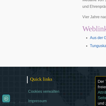
und Ehrenpräs
Vier Jahre n
Weblin
Aus der 
Tunguska
Quick links
Der 
frei
Cookies verwalten
Attr
Seit
Impressum
und 