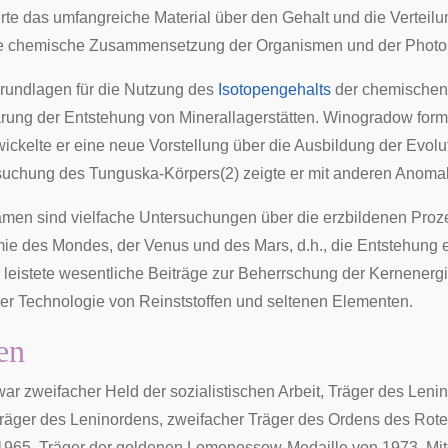
rte das umfangreiche Material über den Gehalt und die Vertei
ie chemische Zusammensetzung der Organismen und der Photo
Grundlagen für die Nutzung des
Isotopengehalts
der chemischen 
ärung der Entstehung von Minerallagerstätten. Winogradow form
wickelte er eine neue Vorstellung über die Ausbildung der Evol
rsuchung des
Tunguska
-Körpers(2) zeigte er mit anderen Anoma
men sind vielfache Untersuchungen über die erzbildenen Proz
ie des Mondes, der Venus und des Mars, d.h., die Entstehung 
 leistete wesentliche Beiträge zur Beherrschung der Kernenerg
r Technologie von Reinststoffen und seltenen Elementen.
en
ar zweifacher
Held der sozialistischen Arbeit
, Träger des
Lenin
Träger des
Leninordens
, zweifacher Träger des
Ordens des Rote
1965, Träger der
goldenen Lomonossow-Medaille
von 1973, Mit