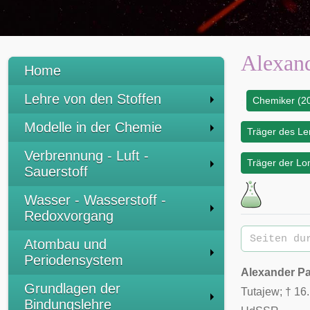
Alexan
Home
Lehre von den Stoffen
Chemiker (20
:
Modelle in der Chemie
Träger des Le
Verbrennung - Luft -
Träger der L
Sauerstoff
Wasser - Wasserstoff -
Redoxvorgang
Atombau und
Periodensystem
Alexander P
Grundlagen der
Tutajew
; †
16
Bindungslehre