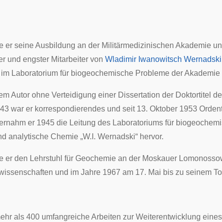
 er seine Ausbildung an der Militärmedizinischen Akademie u
er und engster Mitarbeiter von
Wladimir Iwanowitsch Wernadski
 im Laboratorium für biogeochemische Probleme der Akademie
m Autor ohne Verteidigung einer
Dissertation
der Doktortitel d
3 war er korrespondierendes und seit 13. Oktober 1953 Orde
rnahm er 1945 die Leitung des Laboratoriums für biogeochemis
 analytische Chemie „W.I. Wernadski“ hervor.
te er den Lehrstuhl für Geochemie an der Moskauer
Lomonossow
wissenschaften und im Jahre 1967 am 17. Mai bis zu seinem 
mehr als 400 umfangreiche Arbeiten zur Weiterentwicklung ein