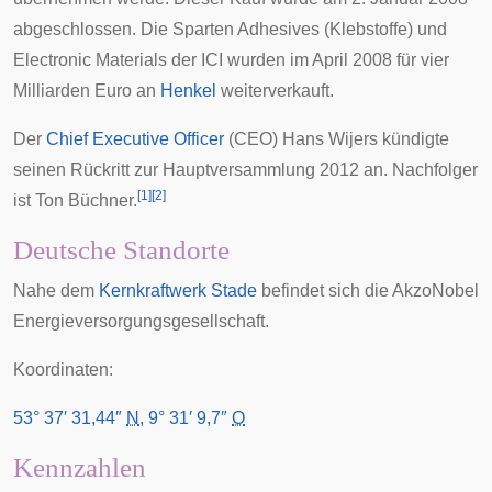
abgeschlossen. Die Sparten Adhesives (Klebstoffe) und
Electronic Materials der ICI wurden im April 2008 für vier
Milliarden Euro an
Henkel
weiterverkauft.
Der
Chief Executive Officer
(CEO)
Hans Wijers
kündigte
seinen Rückritt zur
Hauptversammlung
2012 an. Nachfolger
[
1
]
[
2
]
ist
Ton Büchner
.
Deutsche Standorte
Nahe dem
Kernkraftwerk Stade
befindet sich die AkzoNobel
Energieversorgungsgesellschaft.
Koordinaten:
53° 37′ 31,44″
N
,
9° 31′ 9,7″
O
Kennzahlen