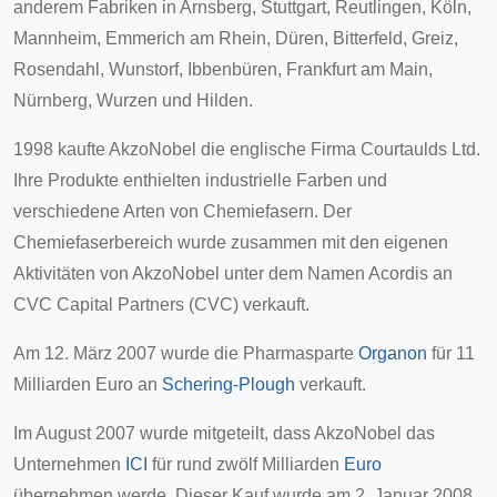
anderem Fabriken in
Arnsberg
,
Stuttgart
,
Reutlingen
,
Köln
,
Mannheim
,
Emmerich am Rhein
,
Düren
,
Bitterfeld
,
Greiz
,
Rosendahl
,
Wunstorf
,
Ibbenbüren
,
Frankfurt am Main
,
Nürnberg
,
Wurzen
und
Hilden
.
1998 kaufte AkzoNobel die englische Firma Courtaulds Ltd.
Ihre Produkte enthielten industrielle Farben und
verschiedene Arten von Chemiefasern. Der
Chemiefaserbereich wurde zusammen mit den eigenen
Aktivitäten von AkzoNobel unter dem Namen Acordis an
CVC Capital Partners (CVC) verkauft.
Am 12. März 2007 wurde die Pharmasparte
Organon
für 11
Milliarden Euro an
Schering-Plough
verkauft.
Im August 2007 wurde mitgeteilt, dass AkzoNobel das
Unternehmen
ICI
für rund zwölf Milliarden
Euro
übernehmen werde. Dieser Kauf wurde am 2. Januar 2008