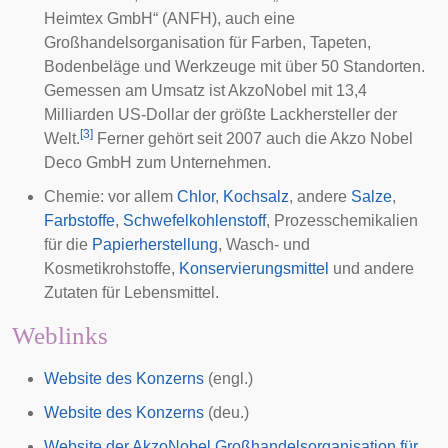
Heimtex GmbH“ (ANFH), auch eine
Großhandelsorganisation für Farben, Tapeten,
Bodenbeläge und Werkzeuge mit über 50 Standorten.
Gemessen am Umsatz ist AkzoNobel mit 13,4
Milliarden US-Dollar der größte Lackhersteller der
[
3
]
Welt.
Ferner gehört seit 2007 auch die
Akzo Nobel
Deco GmbH
zum Unternehmen.
Chemie: vor allem
Chlor
,
Kochsalz
, andere
Salze
,
Farbstoffe
,
Schwefelkohlenstoff
, Prozesschemikalien
für die
Papierherstellung
, Wasch- und
Kosmetikrohstoffe,
Konservierungsmittel
und andere
Zutaten für
Lebensmittel
.
Weblinks
Website des Konzerns
(engl.)
Website des Konzerns
(deu.)
Website der AkzoNobel Großhandelsorganisation für