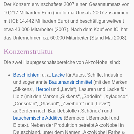
Der Konzern erwirtschaftete 2007 einen Gesamtumsatz von
10,217 Milliarden Euro (pro forma Umsatz 2007 zusammen
mit ICI: 14,442 Milliarden Euro) und beschäftigte weltweit
etwa 43.000 Mitarbeiter (2007). Nach dem Kauf von ICI hat
das Unternehmen ca. 60.000 Mitarbeiter (Stand Mai 2008).
Konzernstruktur
Die zwei Hauptgeschäftsbereiche von AkzoNobel sind:
Beschichten
: u. a.
Lacke
für Autos, Schiffe, Industrie
und sogenannte
Bautenanstrichmittel
(mit den Marken
„Sikkens“,
Herbol
und „Levis“), Lasuren und Lacke für
Holz (mit den Marken „Sikkens“, „Sadolin“, „Xyladecor“,
„Consolan“, „Glasurit“, „Zweihorn“ und „Levis“)
außerdem noch Bauklebstoffe („Schönox“) und
bauchemische
Additive
(
Bermocoll
,
Bermodol
und
Elotex
). Neben der Produktion betreibt AkzoNobel in
Deutschland, unter dem Namen „AkzoNobel Farbe &