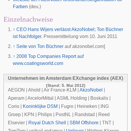
Farben
(deu.)
Einzelnachweise
↑
CEO Hans Wijers verlässt AkzoNobel; Ton Büchner
ist Nachfolger.
Pressemitteilung vom 10. Juni 2011
↑
Seite von Ton Büchner
auf akzonobel.com]
↑
2008 Top Companies Report auf
www.coatingsworld.com
Unternehmen im
Amsterdam EXchange index
(AEX)
(Stand: 5. Mai 2012)
AEGON
|
Ahold
|
Air France-KLM
|
AkzoNobel
|
Aperam
|
ArcelorMittal
|
ASML Holding
|
Boskalis
|
Corio
|
Koninklijke DSM
|
Fugro
|
Heineken
|
ING
Groep
|
KPN
|
Philips
|
PostNL
|
Randstad
|
Reed
Elsevier
|
Royal Dutch Shell
|
SBM Offshore
|
TNT
|
TomTom
|
unibail-rodamco
|
Unilever
|
Wolters Kluwer