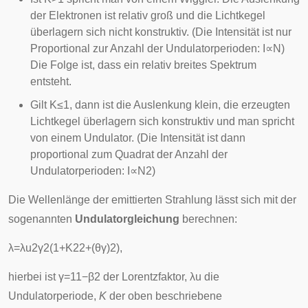
der Elektronen ist relativ groß und die Lichtkegel
überlagern sich nicht konstruktiv. (Die Intensität ist nur
Proportional zur Anzahl der Undulatorperioden:
I
∝
N
)
Die Folge ist, dass ein relativ breites Spektrum
entsteht.
Gilt
K
≤
1
, dann ist die Auslenkung klein, die erzeugten
Lichtkegel überlagern sich konstruktiv und man spricht
von einem Undulator. (Die Intensität ist dann
proportional zum Quadrat der Anzahl der
Undulatorperioden:
I
∝
N
2
)
Die Wellenlänge der emittierten Strahlung lässt sich mit der
sogenannten
Undulatorgleichung
berechnen:
λ
=
λ
u
2
γ
2
(
1
+
K
2
2
+
(
θ
γ
)
2
)
,
hierbei ist
γ
=
1
1
−
β
2
der
Lorentzfaktor
,
λ
u
die
Undulatorperiode,
K
der oben beschriebene