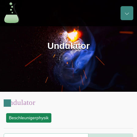
Undulator
Undulator
Beschleunigerphysik
: