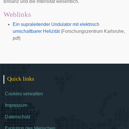
Brillanz und die Intensität wesentlich.
Weblinks
Ein supraleitender Undulator mit elektrisch
umschaltbarer Helizität
(Forschungszentrum Karlsruhe,
pdf)
Quick links
Cookies verwalten
Impressum
Datenschutz
Evolution des Menschen