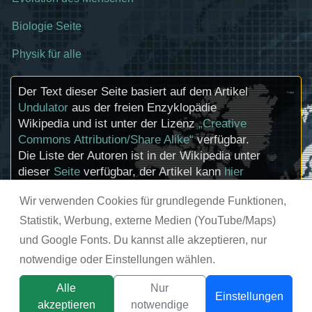
Biologie Seite
Physik für alle
Der Text dieser Seite basiert auf dem Artikel
Undulator
aus der freien Enzyklopädie
Wikipedia und ist unter der Lizenz
„Creative
Commons Attribution/Share Alike“
verfügbar.
Die Liste der Autoren ist in der Wikipedia unter
dieser
Seite
verfügbar, der Artikel kann
hier
bearbeitet werden. Informationen zu den
Wir verwenden Cookies für grundlegende Funktionen,
Urhebern und zum Lizenzstatus eingebundener
Mediendateien (etwa Bilder oder Videos) können
Statistik, Werbung, externe Medien (YouTube/Maps)
im Regelfall durch Anklicken dieser abgerufen
und Google Fonts. Du kannst alle akzeptieren, nur
werden.
notwendige oder Einstellungen wählen.
© chemie-schule.de 2026
Alle
Nur
Einstellungen
akzeptieren
notwendige