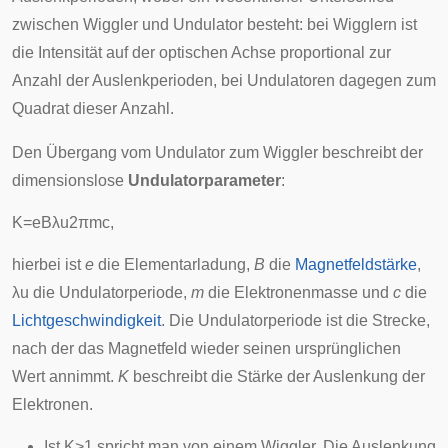
zwischen Wiggler und Undulator besteht: bei Wigglern ist
die Intensität auf der optischen Achse proportional zur
Anzahl der Auslenkperioden, bei Undulatoren dagegen zum
Quadrat dieser Anzahl.
Den Übergang vom Undulator zum Wiggler beschreibt der
dimensionslose
Undulatorparameter
:
K
=
e
B
λ
u
2
π
m
c
,
hierbei ist
e
die Elementarladung,
B
die
Magnetfeldstärke
,
λ
u
die Undulatorperiode,
m
die Elektronenmasse und
c
die
Lichtgeschwindigkeit
. Die Undulatorperiode ist die Strecke,
nach der das Magnetfeld wieder seinen ursprünglichen
Wert annimmt.
K
beschreibt die Stärke der Auslenkung der
Elektronen.
Ist
K
>
1
spricht man von einem Wiggler. Die Auslenkung