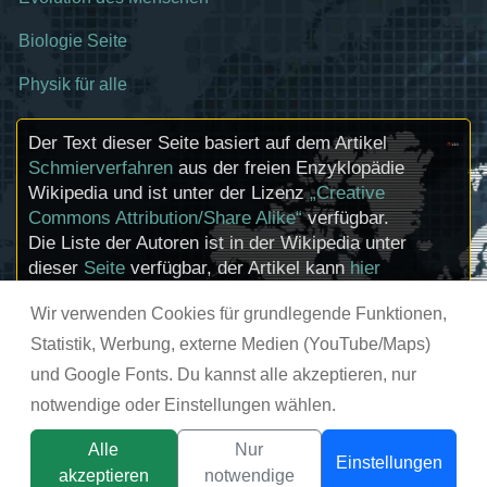
Biologie Seite
Physik für alle
Der Text dieser Seite basiert auf dem Artikel
Schmierverfahren
aus der freien Enzyklopädie
Wikipedia und ist unter der Lizenz
„Creative
Commons Attribution/Share Alike“
verfügbar.
Die Liste der Autoren ist in der Wikipedia unter
dieser
Seite
verfügbar, der Artikel kann
hier
bearbeitet werden. Informationen zu den
Wir verwenden Cookies für grundlegende Funktionen,
Urhebern und zum Lizenzstatus eingebundener
Mediendateien (etwa Bilder oder Videos) können
Statistik, Werbung, externe Medien (YouTube/Maps)
im Regelfall durch Anklicken dieser abgerufen
und Google Fonts. Du kannst alle akzeptieren, nur
werden.
notwendige oder Einstellungen wählen.
© chemie-schule.de 2026
Alle
Nur
Einstellungen
akzeptieren
notwendige