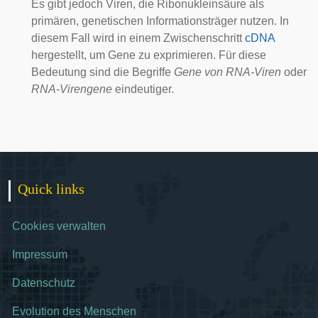
Es gibt jedoch
Viren
, die Ribonukleinsäure als
primären, genetischen Informationsträger nutzen. In
diesem Fall wird in einem Zwischenschritt
cDNA
hergestellt, um Gene zu exprimieren. Für diese
Bedeutung sind die Begriffe
Gene von RNA-Viren
oder
RNA-Virengene
eindeutiger.
Quick links
Cookies verwalten
Impressum
Datenschutz
Evolution des Menschen