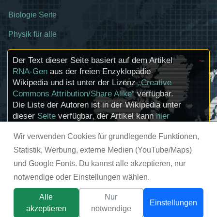
Biologie Seite
Physik für alle
Der Text dieser Seite basiert auf dem Artikel
RNA-Gen
aus der freien Enzyklopädie
Wikipedia und ist unter der Lizenz
„Creative
Commons Attribution/Share Alike“
verfügbar.
Die Liste der Autoren ist in der Wikipedia unter
dieser
Seite
verfügbar, der Artikel kann
hier
bearbeitet werden. Informationen zu den
Wir verwenden Cookies für grundlegende Funktionen,
Urhebern und zum Lizenzstatus eingebundener
Mediendateien (etwa Bilder oder Videos) können
Statistik, Werbung, externe Medien (YouTube/Maps)
im Regelfall durch Anklicken dieser abgerufen
und Google Fonts. Du kannst alle akzeptieren, nur
werden.
notwendige oder Einstellungen wählen.
© chemie-schule.de 2026
Alle
Nur
Einstellungen
akzeptieren
notwendige