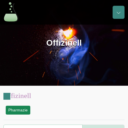
Offizinell
Offizinell
Pharmazie
: