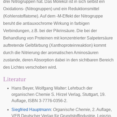
drei Nitrogruppen hat. Das Molekül ist in sich selbst ein
Oxidations- (Nitrogruppen) und ein Reduktionsmittel
(Kohlenstoffatome). Auf dem -M-Effekt der Nitrogruppe
beruht die antiauxochrome Wirkung in farbigen
Verbindungen, z.B. bei der Pikrinsäure. Die bei der
Behandlung von Proteinen mit konzentrierter Salpetersäure
auftretende Gelbfärbung (Xanthoproteinreaktion) kommt
durch die Nitrierung der aromatischen Aminosäuren
zustande, deren Absorption dabei in den sichtbaren Bereich
des Lichtes verschoben wird.
Literatur
Hans Beyer, Wolfgang Walter: Lehrbuch der
organischen Chemie S. Hirzel Verlag, Stuttgart, 19.
Auflage, ISBN 3-7776-0356-2.
Siegfried Hauptmann
:
Organische Chemie
, 2. Auflage,
VEB Deutscher Verlag für Grundstoffindustrie, Leipzig,