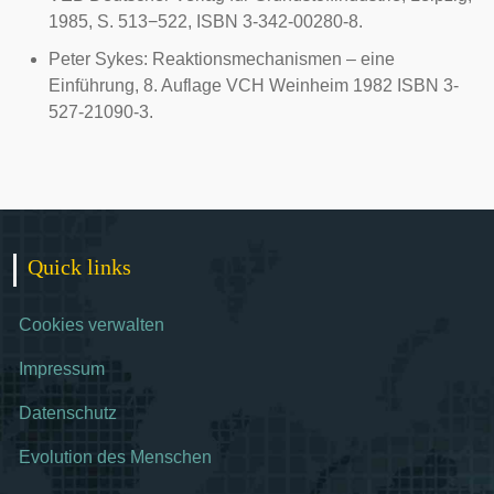
1985, S. 513−522, ISBN 3-342-00280-8.
Peter Sykes: Reaktionsmechanismen – eine
Einführung, 8. Auflage VCH Weinheim 1982 ISBN 3-
527-21090-3.
Quick links
Cookies verwalten
Impressum
Datenschutz
Evolution des Menschen