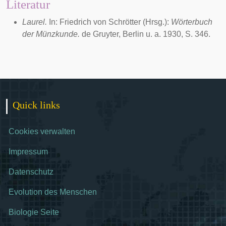
Literatur
Laurel.
In: Friedrich von Schrötter (Hrsg.):
Wörterbuch
der Münzkunde.
de Gruyter, Berlin u. a. 1930, S. 346.
Quick links
Cookies verwalten
Impressum
Datenschutz
Evolution des Menschen
Biologie Seite