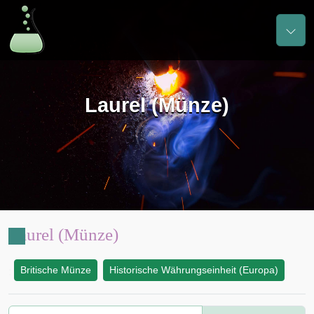
Laurel (Münze)
Laurel (Münze)
Britische Münze
Historische Währungseinheit (Europa)
: