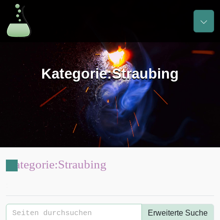
Kategorie
:
Straubing
Kategorie
:
Straubing
:
Erweiterte Suche