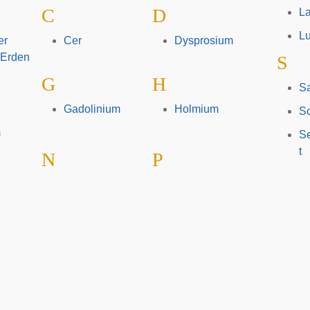
C
D
L
Lu
er
Cer
Dysprosium
 Erden
S
G
H
S
Gadolinium
Holmium
S
m
S
t
N
P