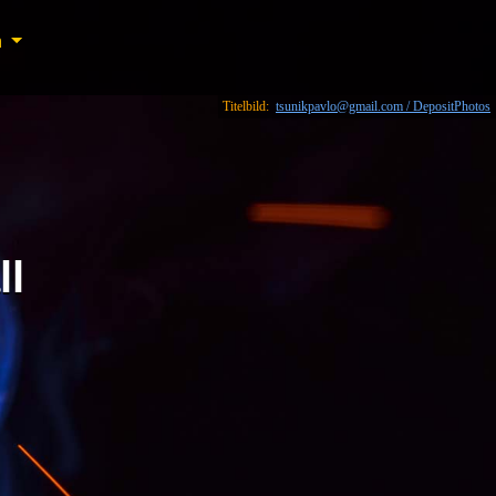
n
n
Titelbild:
tsunikpavlo@gmail.com / DepositPhotos
ll