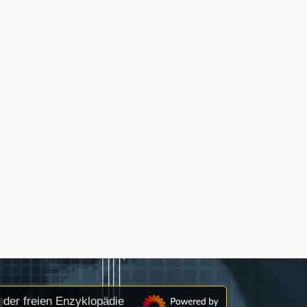
der freien Enzyklopädie