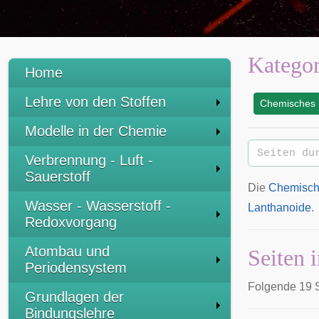
Kategor
Home
Lehre von den Stoffen
Chemisches 
:
Modelle in der Chemie
Verbrennung - Luft -
Sauerstoff
Die
Chemisch
Wasser - Wasserstoff -
Lanthanoide
.
Redoxvorgang
Atombau und
Seiten 
Periodensystem
Folgende 19 S
Grundlagen der
Bindungslehre