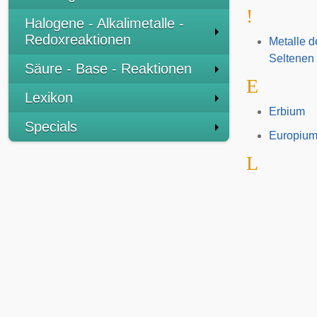
!
Halogene - Alkalimetalle -
Redoxreaktionen
Metalle d
Seltenen
Säure - Base - Reaktionen
E
Lexikon
Erbium
Specials
Europiu
L