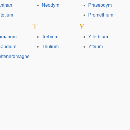
anthan
Neodym
Praseodym
tetium
Promethium
T
Y
amarium
Terbium
Ytterbium
candium
Thulium
Yttrium
eltenerdmagne