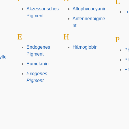
L
Akzessorisches
Allophycocyanin
Lu
)
Pigment
Antennenpigme
nt
E
H
P
Endogenes
Hämoglobin
P
Pigment
ylle
P
Eumelanin
Ph
Exogenes
Pigment