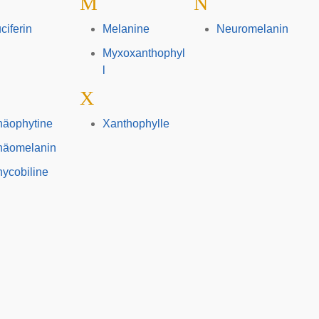
M
N
ciferin
Melanine
Neuromelanin
Myxoxanthophyl
l
X
häophytine
Xanthophylle
häomelanin
ycobiline