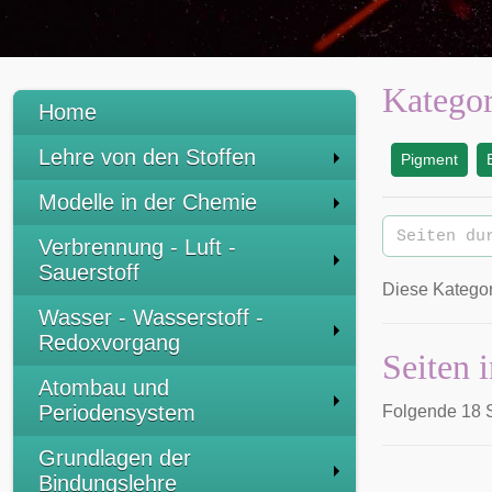
Kategor
Home
Lehre von den Stoffen
Pigment
:
Modelle in der Chemie
Verbrennung - Luft -
Sauerstoff
Diese Kategor
Wasser - Wasserstoff -
Redoxvorgang
Seiten 
Atombau und
Periodensystem
Folgende 18 S
Grundlagen der
Bindungslehre