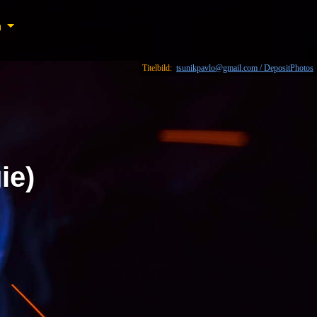
n
n
Titelbild:
tsunikpavlo@gmail.com / DepositPhotos
ie)