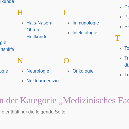
lkunde
Pr
H
I
Ps
Hals-Nasen-
Immunologie
Ps
Ohren-
Infektiologie
T
Heilkunde
gie
To
tshilfe
T
N
O
di
ogie
Neurologie
Onkologie
T
Nuklearmedizin
in der Kategorie „Medizinisches Fa
e enthält nur die folgende Seite.