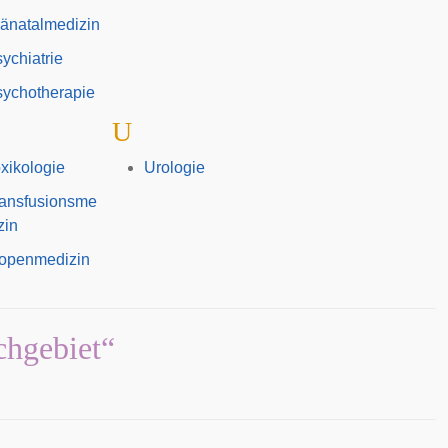
änatalmedizin
ychiatrie
ychotherapie
U
xikologie
Urologie
ransfusionsme
zin
ropenmedizin
chgebiet“