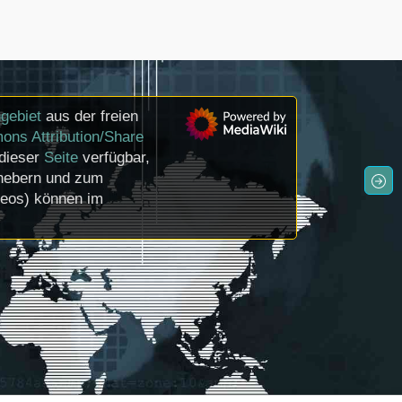
gebiet
aus der freien
ons Attribution/Share
 dieser
Seite
verfügbar,
rhebern und zum
deos) können im