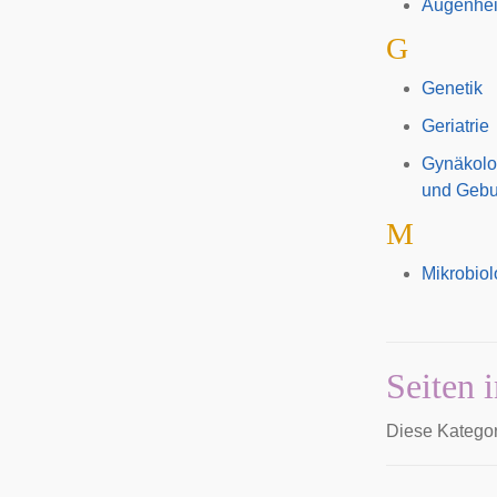
Augenhei
G
Genetik
Geriatrie
Gynäkolo
und Gebur
M
Mikrobiol
Seiten 
Diese Kategori