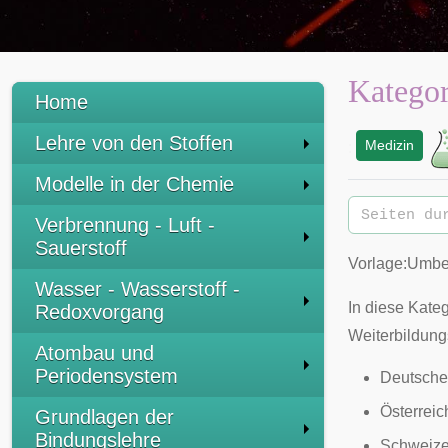
Kategor
Home
Lehre von den Stoffen
Medizin
:
Modelle in der Chemie
Verbrennung - Luft -
Sauerstoff
Vorlage:Umbe
Wasser - Wasserstoff -
In diese Kateg
Redoxvorgang
Weiterbildun
Atombau und
Periodensystem
Deutsche
Österrei
Grundlagen der
Bindungslehre
Schweize