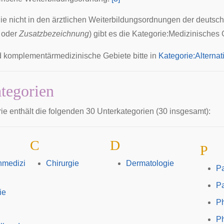
die nicht in den ärztlichen Weiterbildungsordnungen der deutsc
oder
Zusatzbezeichnung
) gibt es die
Kategorie:Medizinisches 
nd komplementärmedizinische Gebiete bitte in
Kategorie:Alternat
tegorien
ie enthält die folgenden 30 Unterkategorien (30 insgesamt):
C
D
P
nmedizi
Chirurgie
Dermatologie
Pa
Pa
ie
P
Ph