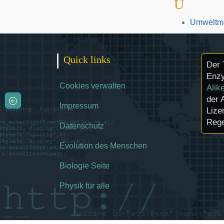
U
Umweltme
Quick links
Der 
Enzy
Cookies verwalten
Alik
der 
Impressum
Lize
Rege
Datenschutz
Evolution des Menschen
Biologie Seite
Physik für alle