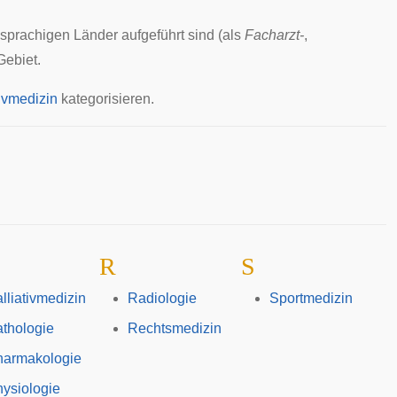
hsprachigen Länder aufgeführt sind (als
Facharzt-
,
Gebiet
.
ivmedizin
kategorisieren.
R
S
lliativmedizin
Radiologie
Sportmedizin
thologie
Rechtsmedizin
harmakologie
ysiologie