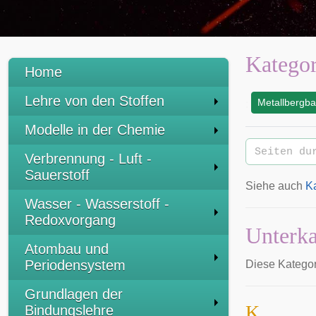
Kategor
Home
Lehre von den Stoffen
Metallbergb
:
Modelle in der Chemie
Verbrennung - Luft -
Sauerstoff
Siehe auch
K
Wasser - Wasserstoff -
Redoxvorgang
Unterka
Atombau und
Periodensystem
Diese Kategori
Grundlagen der
K
Bindungslehre