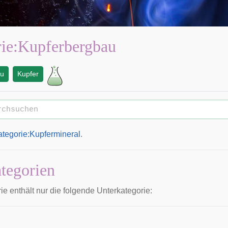
ie
:
Kupferbergbau
au
Kupfer
ategorie:Kupfermineral
.
tegorien
e enthält nur die folgende Unterkategorie: