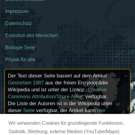
Impressum
Datenschutz
Evolution des Menschen
Biologie Seite
Physik für alle
Der Text dieser Seite basiert auf dem Artikel
Gestorben 1987
aus der freien Enzyklopädie
Wikipedia und ist unter der Lizenz
„Creative
Commons Attribution/Share Alike“
verfügbar.
Die Liste der Autoren ist in der Wikipedia unter
dieser
Seite
verfügbar, der Artikel kann
hier
bearbeitet werden. Informationen zu den
Wir verwenden Cookies für grundlegende Funktionen,
Urhebern und zum Lizenzstatus eingebundener
Mediendateien (etwa Bilder oder Videos) können
Statistik, Werbung, externe Medien (YouTube/Maps)