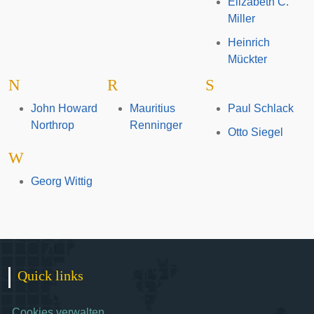
Elizabeth C.
Miller
Heinrich
Mückter
N
R
S
John Howard
Mauritius
Paul Schlack
Northrop
Renninger
Otto Siegel
W
Georg Wittig
Quick links
Cookies verwalten