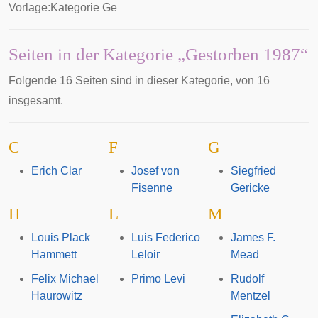
Vorlage:Kategorie Ge
Seiten in der Kategorie „Gestorben 1987“
Folgende 16 Seiten sind in dieser Kategorie, von 16
insgesamt.
C
F
G
Erich Clar
Josef von
Siegfried
Fisenne
Gericke
H
L
M
Louis Plack
Luis Federico
James F.
Hammett
Leloir
Mead
Felix Michael
Primo Levi
Rudolf
Haurowitz
Mentzel