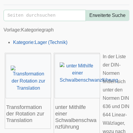
Erweiterte Suche
Vorlage:Kategoriegraph
Kategorie:Lager (Technik)
In der Liste
der DIN-
Normen
finden sich
unter den
Normen
DIN
636
und
DIN
Transformation
unter Mithilfe
der
Rotation
zur
einer
644
Linear-
Translation
Schwalbenschwa
Wälzlager,
nzführung
wozu nach