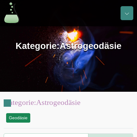
Kategorie
:
Astrogeodäsie
Kategorie
:
Astrogeodäsie
Geodäsie
: