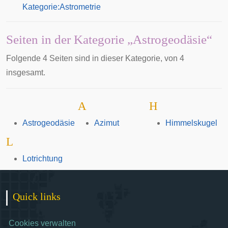
Kategorie:Astrometrie
Seiten in der Kategorie „Astrogeodäsie“
Folgende 4 Seiten sind in dieser Kategorie, von 4
insgesamt.
A
H
Astrogeodäsie
Azimut
Himmelskugel
L
Lotrichtung
Quick links
Cookies verwalten