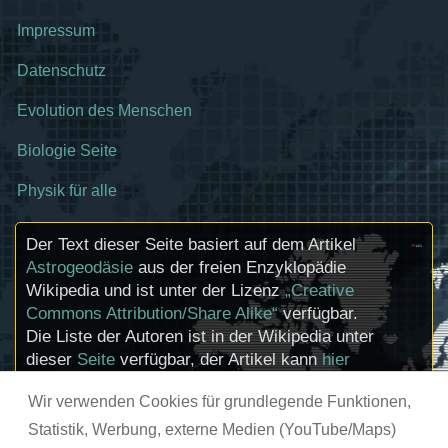
Impressum
Datenschutz
Evolution des Menschen
Biologie Seite
Physik für alle
Der Text dieser Seite basiert auf dem Artikel
Astrogeodäsie
aus der freien Enzyklopädie
Wikipedia und ist unter der Lizenz
„Creative
Commons Attribution/Share Alike“
verfügbar.
Die Liste der Autoren ist in der Wikipedia unter
dieser
Seite
verfügbar, der Artikel kann
hier
bearbeitet werden. Informationen zu den
Wir verwenden Cookies für grundlegende Funktionen,
Urhebern und zum Lizenzstatus eingebundener
Mediendateien (etwa Bilder oder Videos) können
Statistik, Werbung, externe Medien (YouTube/Maps)