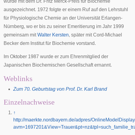
wurde mit dem Dr. Fritz Merck-Preis für Biochemie
ausgezeichnet. 1972 folgte er einem Ruf auf den Lehrstuhl
für Physiologische Chemie an der
Universität Erlangen-
Nürnberg
, wo er bis zu seiner Emeritierung im Jahr 1999
gemeinsam mit
Walter Kersten
, später mit
Cord-Michael
Becker
dem Institut für Biochemie vorstand.
Im Oktober 1987 wurde er zum Ehrenmitglied der
Japanischen Biochemischen Gesellschaft ernannt.
Weblinks
Zum 70. Geburtstag von Prof. Dr. Karl Brand
Einzelnachweise
↑
http://maerkte.nordbayern.de/adpres/OnlineModelDispla
avm=1697201&View=Trauer&pt=nz&tpl=such_familie_tr