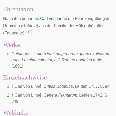
Ehrentaxon
Nach ihm benannte
Carl von Linné
die
Pflanzengattung
der
Robinien
(
Robinia
) aus der Familie der
Hülsenfrüchtler
[
1
]
[
2
]
(Fabaceae).
Werke
Catalogus stirpium tam indigenarum quam exoticarum
quae Lutetiae coluntur, a J. Robino botanico regio
(1601)
Einzelnachweise
↑
Carl von Linné:
Critica Botanica
. Leiden 1737, S. 94
↑
Carl von Linné:
Genera Plantarum
. Leiden 1742, S.
349
Weblinks