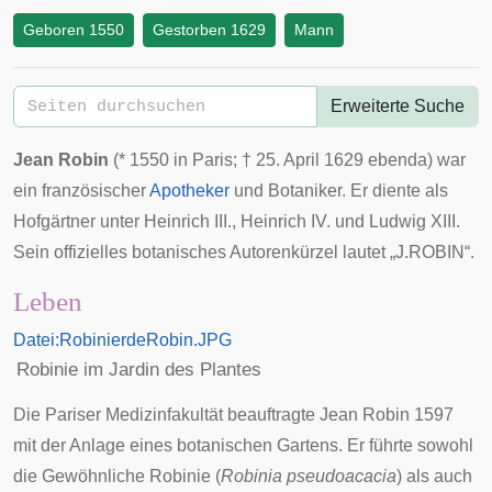
Geboren 1550
Gestorben 1629
Mann
Erweiterte Suche
Jean Robin
(*
1550
in
Paris
; †
25. April
1629
ebenda) war
ein französischer
Apotheker
und
Botaniker
. Er diente als
Hofgärtner
unter
Heinrich III.
,
Heinrich IV.
und
Ludwig XIII.
Sein offizielles
botanisches Autorenkürzel
lautet „
J.ROBIN
“.
Leben
Datei:RobinierdeRobin.JPG
Robinie im Jardin des Plantes
Die Pariser Medizinfakultät beauftragte Jean Robin 1597
mit der Anlage eines
botanischen Gartens
. Er führte sowohl
die
Gewöhnliche Robinie
(
Robinia pseudoacacia
) als auch