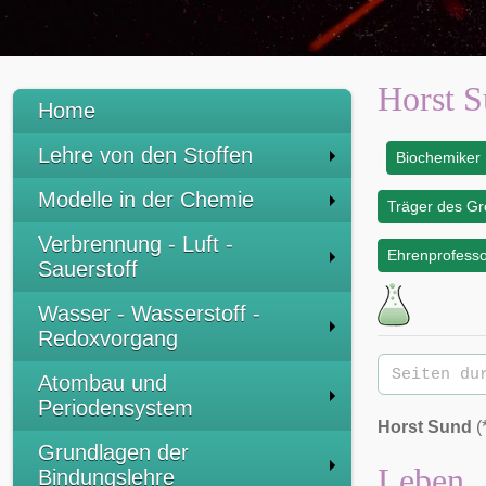
Horst 
Home
Lehre von den Stoffen
Biochemiker
:
Modelle in der Chemie
Träger des G
Verbrennung - Luft -
Ehrenprofesso
Sauerstoff
Wasser - Wasserstoff -
Redoxvorgang
Atombau und
Periodensystem
Horst Sund
(
Grundlagen der
Leben
Bindungslehre