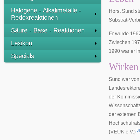
Halogene - Alkalimetalle -
Horst Sund st
Redoxreaktionen
Substrat-Ver
Säure - Base - Reaktionen
Er wurde 1967
Lexikon
Zwischen 197
1990 war er In
Specials
Wirken
Sund war von
Landesrektore
der Kommissi
Wissenschafts
der externen 
Hochschulrats
[
3
]
(VEUK e.V.)