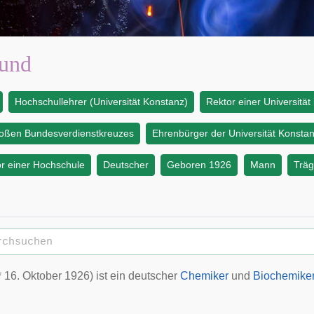
Sund
Hochschullehrer (Universität Konstanz)
Rektor einer Universität
roßen Bundesverdienstkreuzes
Ehrenbürger der Universität Konsta
r einer Hochschule
Deutscher
Geboren 1926
Mann
Träg
*
16. Oktober
1926
) ist ein
deutscher
Chemiker
und
Biochemike