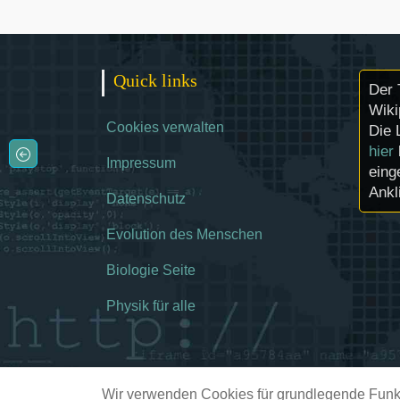
Quick links
Der 
Wiki
Cookies verwalten
Die 
hier
Impressum
eing
Ankl
Datenschutz
Evolution des Menschen
Biologie Seite
Physik für alle
Wir verwenden Cookies für grundlegende Funkt