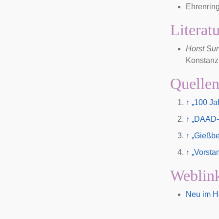
Ehrenring
Literat
Horst Su
Konstanz
Quelle
↑
„100 Ja
↑
„DAAD-P
↑
„Gießbe
↑
„Vorsta
Weblin
Neu im Ho