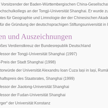
t Vorsitzender der Baden-Württembergischen China-Gesellschaf
hschulkollegs an der Tongji-Universität Shanghai. Er wurde
tutes für Geographie und Limnologie der der
Chinesischen Akad
ür die Gründung der deutschsprachigen Stiftungsuniversität in
en und Auszeichnungen
ßes Verdienstkreuz
der Bundesrepublik Deutschland
fessor der
Tongji-Universität Shanghai
(1997)
Preis der Stadt Shanghai (1998)
torwürde
der
Universität Alexandru Ioan Cuza Iași
in
Iași
, Rumä
aftspreis des Staatsrates, Shanghai (1999)
fessor der
Jiaotong-Universität Shanghai
fessor der
Fudan-Universität Shanghai
ger“ der Universität Konstanz