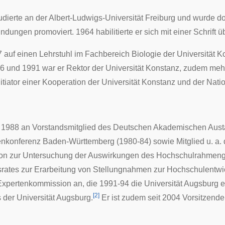
udierte an der
Albert-Ludwigs-Universität Freiburg
und wurde dor
bindungen
promoviert
. 1964
habilitierte
er sich mit einer Schrift
 auf einen Lehrstuhl im Fachbereich Biologie der Universität 
6 und 1991 war er Rektor der
Universität Konstanz
, zudem mehr
itiator einer Kooperation der Universität Konstanz und der
Natio
 1988 an Vorstandsmitglied des
Deutschen Akademischen Aust
nkonferenz Baden-Württemberg (1980-84) sowie Mitglied u. a.
on zur Untersuchung der Auswirkungen des
Hochschulrahmeng
rates
zur Erarbeitung von Stellungnahmen zur Hochschulentwic
Expertenkommission an, die 1991-94 die
Universität Augsburg
e
[
2
]
 der Universität Augsburg.
Er ist zudem seit 2004 Vorsitzende