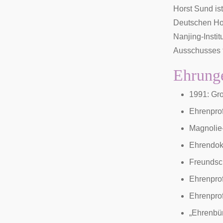
Horst Sund is
Deutschen Hoc
Nanjing
-Insti
Ausschusses f
Ehrung
1991:
Gro
Ehrenpro
Magnolie-
Ehrendok
Freundsch
Ehrenpro
Ehrenpro
„Ehrenbür