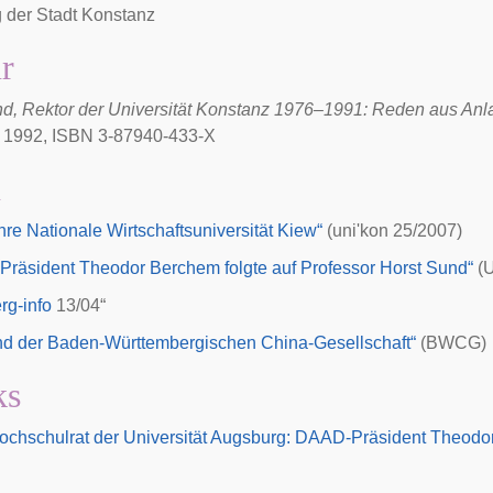
 der Stadt
Konstanz
ur
nd, Rektor der Universität Konstanz 1976–1991: Reden aus Anl
 1992, ISBN 3-87940-433-X
n
hre Nationale Wirtschaftsuniversität Kiew“
(uni'kon 25/2007)
räsident Theodor Berchem folgte auf Professor Horst Sund“
(U
rg-info
13/04“
nd der Baden-Württembergischen China-Gesellschaft“
(BWCG)
ks
chschulrat der Universität Augsburg: DAAD-Präsident Theodor