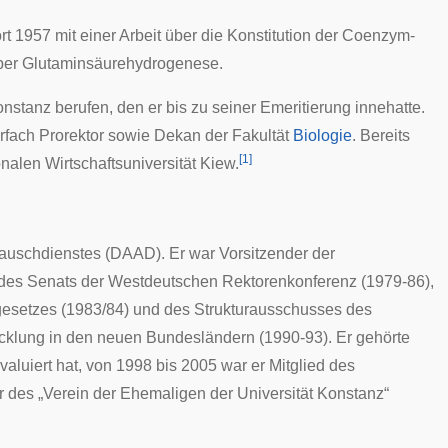
t 1957 mit einer Arbeit über die Konstitution der Coenzym-
 über Glutaminsäurehydrogenese.
Konstanz
berufen
, den er bis zu seiner
Emeritierung
innehatte.
fach Prorektor sowie Dekan der Fakultät
Biologie
. Bereits
[
1
]
nalen Wirtschaftsuniversität Kiew
.
auschdienstes (DAAD)
. Er war Vorsitzender der
 des Senats der
Westdeutschen Rektorenkonferenz
(1979-86),
esetzes
(1983/84) und des Strukturausschusses des
klung in den neuen Bundesländern (1990-93). Er gehörte
valuiert hat, von 1998 bis 2005 war er Mitglied des
r des „Verein der Ehemaligen der Universität Konstanz“