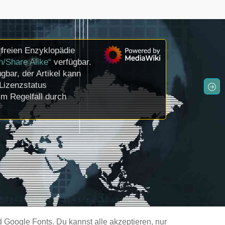
freien Enzyklopädie
n/Share Alike“
verfügbar.
gbar, der Artikel kann
Lizenzstatus
m Regelfall durch
Google Fonts. Du kannst alle akzeptieren, nur