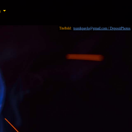
n
n
Titelbild:
tsunikpavlo@gmail.com / DepositPhotos