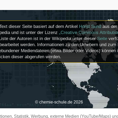
Text dieser Seite basiert auf dem Artikel
Horst Sund
aus der 
pedia und ist unter der Lizenz
„Creative Commons Attributio
Liste der Autoren ist in der Wikipedia unter dieser
Seite
verfü
bearbeitet werden. Informationen zu den Urhebern und zum 
ebundener Mediendateien (etwa Bilder oder Videos) können i
icken dieser abgerufen werden.
© chemie-schule.de 2026
ionen, Statistik, Werbung, externe Medien (YouTube/Maps) und 