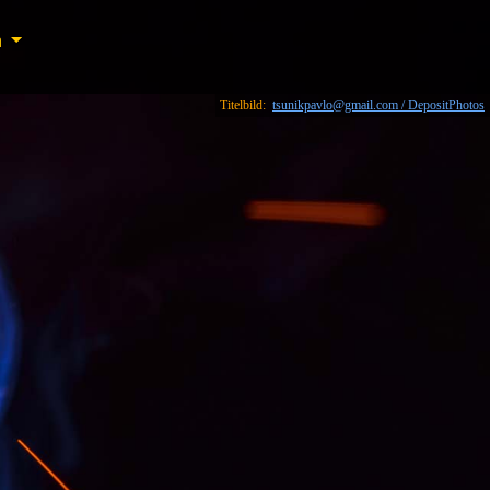
n
n
Titelbild:
tsunikpavlo@gmail.com / DepositPhotos
h