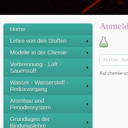
Anmeldu
Home
Lehre von den Stoffen
Modelle in der Chemie
Verbrennung - Luft -
Sauerstoff
Auf chemie-sc
Wasser - Wasserstoff -
Redoxvorgang
Atombau und
Periodensystem
Grundlagen der
Bindungslehre