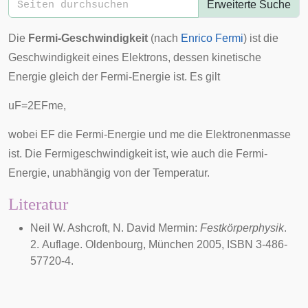
Erweiterte Suche
Die
Fermi-Geschwindigkeit
(nach
Enrico Fermi
) ist die
Geschwindigkeit eines Elektrons, dessen
kinetische
Energie
gleich der
Fermi-Energie
ist. Es gilt
u
F
=
2
E
F
m
e
,
wobei
E
F
die Fermi-Energie und
m
e
die
Elektronenmasse
ist. Die Fermigeschwindigkeit ist, wie auch die Fermi-
Energie, unabhängig von der Temperatur.
Literatur
Neil W. Ashcroft, N. David Mermin:
Festkörperphysik
.
2. Auflage. Oldenbourg, München
2005
, ISBN 3-486-
57720-4.