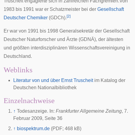
Truscheit engagierte sich in zahlreichen Fachgremien.Von
1983 bis 1991 war er Schatzmeister bei der
Gesellschaft
[
2
]
Deutscher Chemiker
(GDCh).
Er war von 1991 bis 1998 Generalsekretär der
Gesellschaft
Deutscher Naturforscher und Ärzte (GDNÄ)
, der ältesten
und größten interdisziplinären Wissenschaftsvereinigung in
Deutschland.
Weblinks
Literatur von und über Ernst Truscheit
im Katalog der
Deutschen Nationalbibliothek
Einzelnachweise
↑
Todesanzeige. In:
Frankfurter Allgemeine Zeitung
, 7.
Februar 2009, Seite 36
↑
biospektrum.de
(PDF; 468 kB)