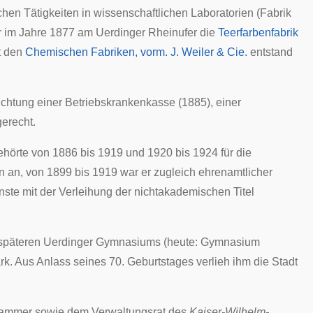
hen Tätigkeiten in wissenschaftlichen Laboratorien (Fabrik
er im Jahre 1877 am Uerdinger Rheinufer die
Teerfarbenfabrik
t den
Chemischen Fabriken, vorm. J. Weiler & Cie.
entstand
ichtung einer
Betriebskrankenkasse
(1885), einer
erecht.
ehörte von 1886 bis 1919 und 1920 bis 1924 für die
n
an, von 1899 bis 1919 war er zugleich ehrenamtlicher
nste mit der Verleihung der
nichtakademischen Titel
s späteren Uerdinger Gymnasiums (heute: Gymnasium
rk. Aus Anlass seines 70. Geburtstages verlieh ihm die Stadt
kammer
sowie dem Verwaltungsrat des
Kaiser-Wilhelm-