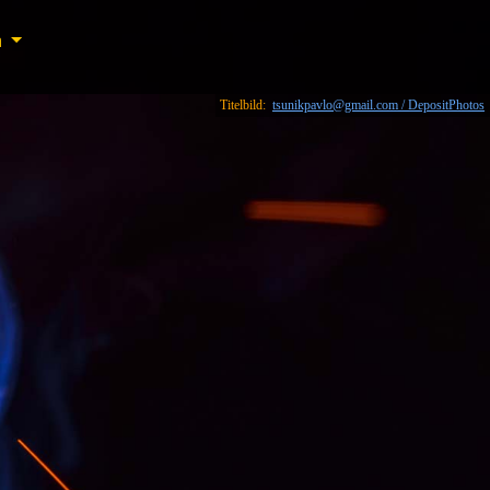
n
n
Titelbild:
tsunikpavlo@gmail.com / DepositPhotos