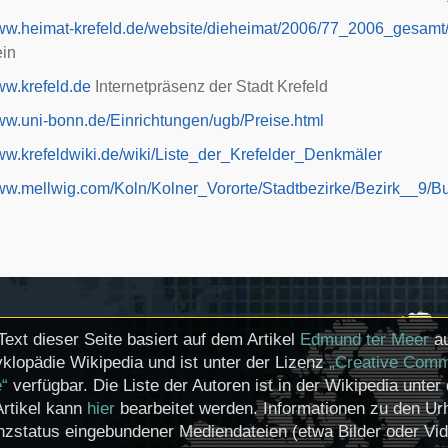
www.heimat-krefeld.de/website/dieheimat/2006/77_2006_gesamt
ein
ww.krefeld.de
Internetpräsenz der Stadt Krefeld
www.uni-bonn.de/Einrichtungen/ugb/Preise.html
www.krefeldwiki.de/wiki/Liste_der_Krefelder_Denkmäler
www.mellwig.com/Koln/Kolner_Vororte/Stadtbezirke/Bezirk__9/B
Text dieser Seite basiert auf dem Artikel
Edmund ter Meer
au
klopädie Wikipedia und ist unter der Lizenz
„Creative Comm
e“
verfügbar. Die Liste der Autoren ist in der Wikipedia unter
Artikel kann
hier
bearbeitet werden. Informationen zu den U
nzstatus eingebundener Mediendateien (etwa Bilder oder Vi