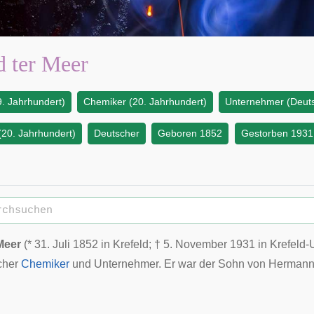
 ter Meer
. Jahrhundert)
Chemiker (20. Jahrhundert)
Unternehmer (Deut
20. Jahrhundert)
Deutscher
Geboren 1852
Gestorben 1931
Meer
(*
31. Juli
1852
in
Krefeld
; †
5. November
1931
in Krefeld-
cher
Chemiker
und
Unternehmer
. Er war der Sohn von
Hermann 