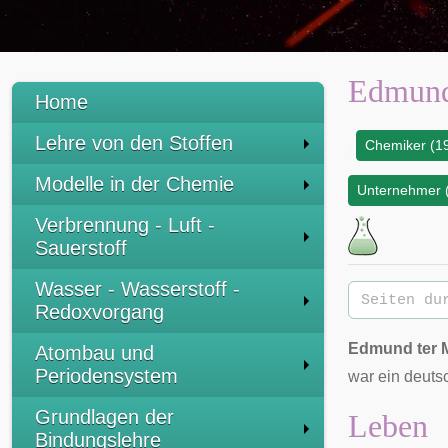
Edmund
Home
Lehre von den Stoffen
Chemiker (19
:
Modelle in der Chemie
Unternehmer (
Verbrennung - Luft -
Sauerstoff
Wasser - Wasserstoff -
Redoxvorgang
Edmund ter 
Atombau und
Periodensystem
war ein deuts
Grundlagen der
Leben
Bindungslehre