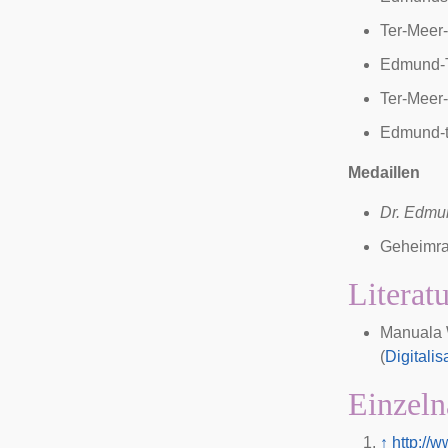
Ter-Meer-
Edmund-T
Ter-Meer-
Edmund-t
Medaillen
Dr. Edmun
Geheimrat
Literat
Manuala
(
Digitalis
Einzeln
↑
http://