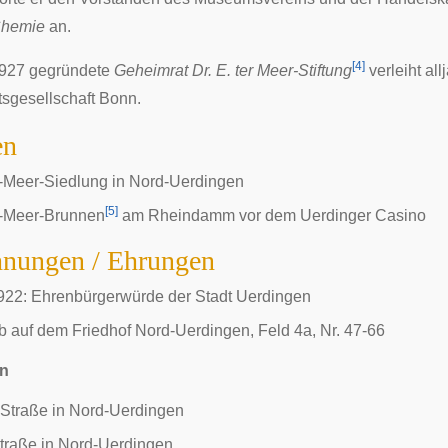
Chemie
an.
[
4
]
1927 gegründete
Geheimrat Dr. E. ter Meer-Stiftung
verleiht all
tsgesellschaft Bonn.
en
r-Meer-Siedlung in Nord-Uerdingen
[
5
]
r-Meer-Brunnen
am Rheindamm vor dem Uerdinger Casino
hnungen / Ehrungen
1922: Ehrenbürgerwürde der Stadt Uerdingen
 auf dem Friedhof Nord-Uerdingen, Feld 4a, Nr. 47-66
n
-Straße in Nord-Uerdingen
raße in Nord-Uerdingen