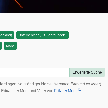
schland)
Unternehmer (19. Jahrhundert)
Mann
Erweiterte Suche
Uerdingen
; vollständiger Name:
Hermann Edmund ter Meer
)
[
1
]
Eduard ter Meer
und Vater von
Fritz ter Meer
.