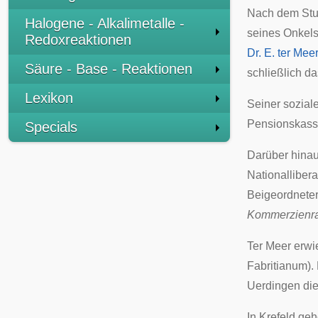
Nach dem Stu
Halogene - Alkalimetalle -
seines Onkels 
Redoxreaktionen
Dr. E. ter Mee
Säure - Base - Reaktionen
schließlich d
Lexikon
Seiner sozial
Pensionskas
Specials
Darüber hinau
Nationallibera
Beigeordnete
Kommerzienra
Ter Meer erwi
Fabritianum).
Uerdingen di
In Krefeld ge