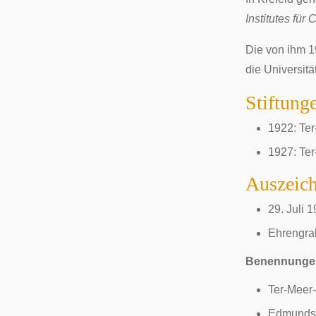
Institutes
für 
Die von ihm 
die Universitä
Stiftung
1922: Te
1927: Te
Auszeic
29. Juli 
Ehrengrab
Benennunge
Ter-Meer
Edmundst