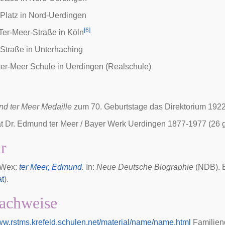
Platz in Nord-Uerdingen
[
6
]
er-Meer-Straße in Köln
Straße in Unterhaching
er-Meer Schule in Uerdingen (Realschule)
d ter Meer Medaille
zum 70. Geburtstage das Direktorium 1922
 Dr. Edmund ter Meer / Bayer Werk Uerdingen 1877-1977 (26 g.
ur
 Wex:
ter Meer, Edmund
.
In:
Neue Deutsche Biographie
(NDB). B
at
).
achweise
www.rstms.krefeld.schulen.net/material/name/name.html
Familieng