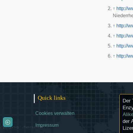
↑
http://
Niederrh
↑
http://w
↑
http://
↑
http://
↑
http://
Quick links
Der 
Enzy
Cookies verwalten
Alik
der 
Impressum
Lize