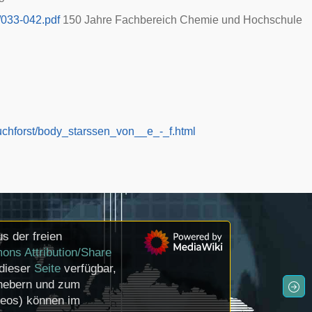
/033-042.pdf
150 Jahre Fachbereich Chemie und Hochschule
uchforst/body_starssen_von__e_-_f.html
s der freien
ons Attribution/Share
 dieser
Seite
verfügbar,
rhebern und zum
deos) können im