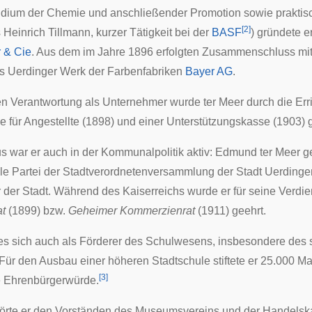
dium der Chemie und anschließender
Promotion
sowie praktisc
[
2
]
Heinrich Tillmann, kurzer Tätigkeit bei der
BASF
) gründete 
r & Cie
. Aus dem im Jahre 1896 erfolgten Zusammenschluss mi
as Uerdinger Werk der Farbenfabriken
Bayer AG
.
en Verantwortung als Unternehmer wurde ter Meer durch die Err
se
für Angestellte (1898) und einer
Unterstützungskasse
(1903) g
s war er auch in der Kommunalpolitik aktiv: Edmund ter Meer g
le Partei der
Stadtverordnetenversammlung
der Stadt
Uerdinge
r
der Stadt. Während des
Kaiserreichs
wurde er für seine Verdie
t
(1899) bzw.
Geheimer Kommerzienrat
(1911) geehrt.
es sich auch als Förderer des Schulwesens, insbesondere de
 Für den Ausbau einer höheren Stadtschule stiftete er 25.000 Ma
[
3
]
e
Ehrenbürgerwürde
.
hörte er den Vorständen des Museumsvereins und der
Handels