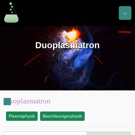
Duoplasmatron
Duoplasmatron
Plasmaphysik
Beschleunigerphysik
: