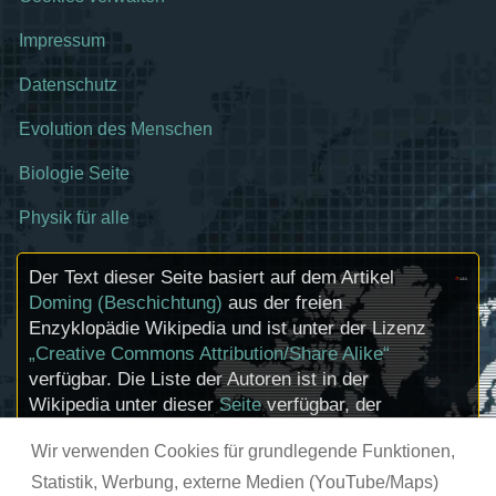
Impressum
Datenschutz
Evolution des Menschen
Biologie Seite
Physik für alle
Der Text dieser Seite basiert auf dem Artikel
Doming (Beschichtung)
aus der freien
Enzyklopädie Wikipedia und ist unter der Lizenz
„Creative Commons Attribution/Share Alike“
verfügbar. Die Liste der Autoren ist in der
Wikipedia unter dieser
Seite
verfügbar, der
Artikel kann
hier
bearbeitet werden.
Wir verwenden Cookies für grundlegende Funktionen,
Informationen zu den Urhebern und zum
Lizenzstatus eingebundener Mediendateien
Statistik, Werbung, externe Medien (YouTube/Maps)