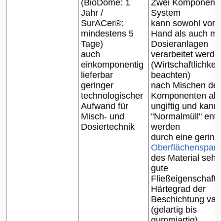
(BioDome: 1
Zwei Komponent
Jahr /
System
SurACer®:
kann sowohl von
mindestens 5
Hand als auch mit
Tage)
Dosieranlagen
auch
verarbeitet werde
einkomponentig
(Wirtschaftlichkeit
lieferbar
beachten)
geringer
nach Mischen der
technologischer
Komponenten abs
Aufwand für
ungiftig und kann 
Misch- und
"Normalmüll" ents
Dosiertechnik
werden
durch eine gering
Oberflächenspan
des Material sehr
gute
Fließeigenschaft
Härtegrad der
Beschichtung var
(gelartig bis
gummiartig)