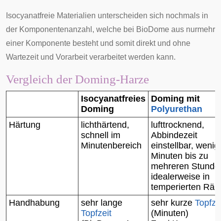
Isocyanatfreie Materialien unterscheiden sich nochmals in
der Komponentenanzahl, welche bei BioDome aus nurmehr
einer Komponente besteht und somit direkt und ohne
Wartezeit und Vorarbeit verarbeitet werden kann.
Vergleich der Doming-Harze
Isocyanatfreies
Doming mit
Doming
Polyurethan
Härtung
lichthärtend,
lufttrocknend,
schnell im
Abbindezeit
Minutenbereich
einstellbar, wenig
Minuten bis zu
mehreren Stunde
idealerweise in
temperierten Rä
Handhabung
sehr lange
sehr kurze
Topfze
Topfzeit
(Minuten)