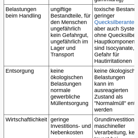
Belastungen
ungiftige
toxische Bestandt
beim Handling
Bestandteile, für
geringer
den Menschen
Quecksilberanteil
ungefährlich
aber auch Syste
kein Gefahrgut,
ohne Quecksilber
ungefährlich im
Hauptkomponent
Lager und
sind
Isocyanate
,
Transport
Gefahr für
Hautirritationen
Entsorgung
keine
keine ökologisch
ökologischen
Belastungen
Belastungen
kann im
normale
ausreagierten
gewerbliche
Zustand als
Müllentsorgung
"Normalmüll" ents
werden
Wirtschaftlichkeit
geringe
Grundinvestition 
Investitions- und
maschineller
Nebenkosten
Verarbeitung, kei