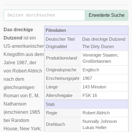
Erweiterte Suche
Das dreckige
Filmdaten
Dutzend
ist ein
Deutscher Titel
Das dreckige Dutzend
US-amerikanischer
Originaltitel
The Dirty Dozen
Kriegsfilm
aus dem
Vereinigte Staaten
,
Produktionsland
Großbritannien
Jahre 1967, der
Originalsprache
Englisch
von
Robert Aldrich
Erscheinungsjahr
1967
nach dem
Länge
143 Minuten
gleichnamigen
Altersfreigabe
FSK
16
Roman von
E. M.
Nathanson
Stab
(erschienen 1965
Regie
Robert Aldrich
bei
Random
Nunnally Johnson
Drehbuch
Lukas Heller
House
,
New York
;