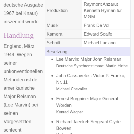
Raymont Anzarut
deutsche Ausgabe
Produktion
Kenneth Hyman
für
1967 bei
Knaur
)
MGM
inszeniert wurde.
Musik
Frank De Vol
Handlung
Kamera
Edward Scaife
Schnitt
Michael Luciano
England, März
Besetzung
1944: Wegen
Lee Marvin
: Major John Reisman
seiner
Deutsche Synchronstimme:
Martin Hirthe
unkonventionellen
John Cassavetes
: Victor P. Franko,
Methoden ist der
Nr. 11
amerikanische
Michael Chevalier
Major Reisman
Ernest Borgnine
: Major General
(
Lee Marvin
) bei
Worden
Konrad Wagner
seinen
Vorgesetzten
Richard Jaeckel
: Sergeant Clyde
Bowren
schlecht