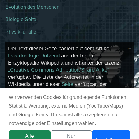
Evolution des Menschen
Biologie Seite
Physik für alle
Der Text dieser Seite basiert auf dem Artikel
Das dreckige Dutzend
aus der freien
Enzyklopädie Wikipedia und ist unter der Lizenz
„Creative Commons Attribution/Share Alike“
verfügbar. Die Liste der Autoren ist in der
Wikipedia unter dieser
Seite
verfügbar, der
Artikel kann
hier
bearbeitet werden.
Wir verwenden Cookies für grundlegende Funktionen,
Informationen zu den Urhebern und zum
Lizenzstatus eingebundener Mediendateien
Statistik, Werbung, externe Medien (YouTube/Maps)
(etwa Bilder oder Videos) können im Regelfall
und Google Fonts. Du kannst alle akzeptieren, nur
durch Anklicken dieser abgerufen werden.
notwendige oder Einstellungen wählen.
© chemie-schule.de 2026
Alle
Nur