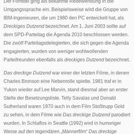
Der Filmtitel ging als bekannte Redewendung in die
Umgangssprache ein. Beispielsweise wird die Gruppe von
IBM-Ingenieuren, die um 1980 den PC entwickelt hat, als
Dreckiges Dutzend
bezeichnet. Am 1. Juni 2003 sollte auf
dem SPD-Parteitag die
Agenda 2010
beschlossen werden.
Die zwölf Parteitagsdelegierten, die sich gegen die Agenda
engagierten, wurden von weniger wohlwollenden
Parteifreunden ebenfalls als
dreckiges Dutzend
bezeichnet.
Das dreckige Dutzend
war einer der letzten Filme, in denen
Charles Bronson
eine Nebenrolle spielte. 1981 traf er in
Yukon
wieder auf Lee Marvin, stand diesmal aber an erster
Stelle der Besetzungsliste.
Telly Savalas
und
Donald
Sutherland
waren 1970 auch in dem Film
Stoßtrupp Gold
zu sehen, in dem Filme wie
Das dreckige Dutzend
parodiert
wurden. In
Schlaflos in Seattle
(1992) wird in humoriger
Weise auf den legendären „Männerfilm“
Das dreckige