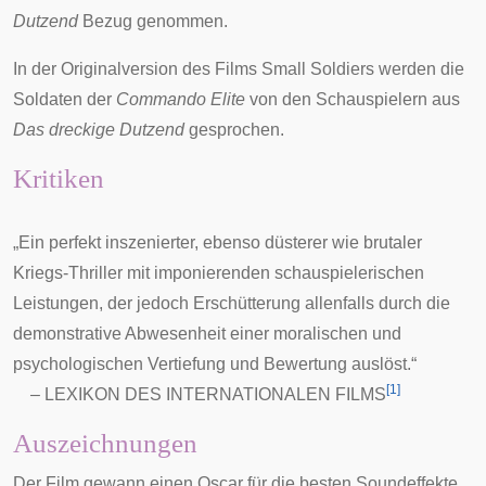
Dutzend
Bezug genommen.
In der Originalversion des Films
Small Soldiers
werden die
Soldaten der
Commando Elite
von den Schauspielern aus
Das dreckige Dutzend
gesprochen.
Kritiken
„Ein perfekt inszenierter, ebenso düsterer wie brutaler
Kriegs-Thriller mit imponierenden schauspielerischen
Leistungen, der jedoch Erschütterung allenfalls durch die
demonstrative Abwesenheit einer moralischen und
psychologischen Vertiefung und Bewertung auslöst.“
[
1
]
–
LEXIKON DES INTERNATIONALEN FILMS
Auszeichnungen
Der Film gewann einen
Oscar
für die besten Soundeffekte.