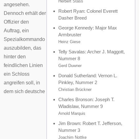
Herbert Stass
angesehen.
Robert Ryan
: Colonel Everett
Dennoch erhält der
Dasher Breed
Offizier den
George Kennedy
: Major Max
Auftrag, ein
Armbruster
Spezialkommando
Heinz Giese
auszubilden, das
Telly Savalas
: Archer J. Maggott,
hinter den
Nummer 8
feindlichen Linien
Gerd Duwner
ein Schloss
Donald Sutherland
: Vernon L.
Pinkley, Nummer 2
angreifen soll, in
Christian Brückner
dem sich deutsche
Charles Bronson
: Joseph T.
Wladislaw, Nummer 9
Arnold Marquis
Jim Brown
: Robert T. Jefferson,
Nummer 3
Joachim Nottke