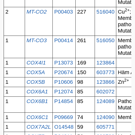
Mutati
2+
2
MT-CO2
P00403
227
516040
Cu
;
Membr
pathol
Mutati
1
MT-CO3
P00414
261
516050
Membr
pathol
Mutati
1
COX4I1
P13073
169
123864
1
COX5A
P20674
150
603773
Häm A
2+
1
COX5B
P10606
98
123866
Zn
1
COX6A1
P12074
85
602072
1
COX6B1
P14854
85
124089
Pathol
Mutati
1
COX6C1
P09669
74
124090
Membr
1
COX7A2L
O14548
59
605771