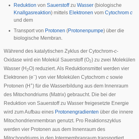
Reduktion
von
Sauerstoff
zu
Wasser
(biologische
Knallgasreaktion
) mittels
Elektronen
vom
Cytochrom
c
und dem
Transport
von
Protonen
(
Protonenpumpe
) über die
biologische Membran
.
Während des katalytischen Zyklus der Cytochrom-
c
-
Oxidase wird ein Molekül Sauerstoff (O
) zu zwei Molekülen
2
Wasser (H
O) reduziert. Als Reduktionsmittel werden vier
2
−
Elektronen (e
) von vier Molekülen Cytochrom
c
sowie
+
Protonen (H
) für die Wasserbildung aus dem Innenraum
des Mitochondriums (Matrix) gebraucht. Die bei der
Reduktion von Sauerstoff zu Wasser freigesetzte Energie
wird zum Aufbau eines
Protonengradienten
über die innere
Mitochondrienmembran genutzt. Pro Reaktionszyklus
werden vier Protonen aus dem Innenraum des
Mitochondriums in den Intermembranraum transportiert.