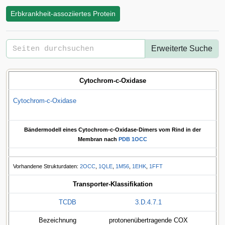
Erbkrankheit-assoziiertes Protein
Erweiterte Suche
Cytochrom-c-Oxidase
Cytochrom-c-Oxidase
Bändermodell eines Cytochrom-c-Oxidase-Dimers vom Rind in der
Membran nach
PDB
1OCC
Vorhandene Strukturdaten:
2OCC
,
1QLE
,
1M56
,
1EHK
,
1FFT
Transporter-Klassifikation
TCDB
3.D.4.7.1
Bezeichnung
protonenübertragende COX