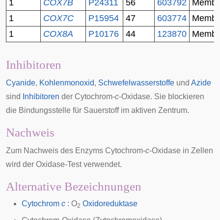
1
COX7B
P24311
56
603792
Membr
1
COX7C
P15954
47
603774
Membr
1
COX8A
P10176
44
123870
Membr
Inhibitoren
Cyanide
,
Kohlenmonoxid
,
Schwefelwasserstoffe
und
Azide
sind
Inhibitoren
der Cytochrom-
c
-Oxidase. Sie blockieren
die Bindungsstelle für Sauerstoff im aktiven Zentrum.
Nachweis
Zum Nachweis des Enzyms Cytochrom-
c
-Oxidase in
Zellen
wird der
Oxidase-Test
verwendet.
Alternative Bezeichnungen
Cytochrom
c
: O
Oxidoreduktase
2