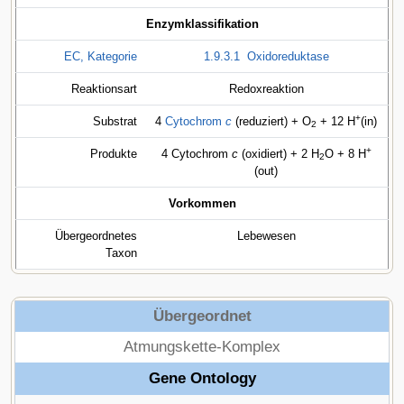
Enzymklassifikation
EC, Kategorie
1.9.3.1
Oxidoreduktase
Reaktionsart
Redoxreaktion
+
Substrat
4
Cytochrom
c
(reduziert) + O
+ 12 H
(in)
2
+
Produkte
4 Cytochrom
c
(oxidiert) + 2 H
O + 8 H
2
(out)
Vorkommen
Übergeordnetes
Lebewesen
Taxon
Übergeordnet
Atmungskette-Komplex
Gene Ontology