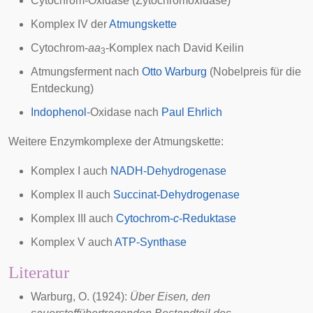
Cytochrom
-Oxidase (Zytochromoxidase)
Komplex IV
der
Atmungskette
Cytochrom
-
aa
-Komplex nach
David Keilin
3
Atmungsferment nach
Otto Warburg
(Nobelpreis für die
Entdeckung)
Indophenol
-Oxidase nach
Paul Ehrlich
Weitere Enzymkomplexe der Atmungskette:
Komplex I auch
NADH-Dehydrogenase
Komplex II auch
Succinat-Dehydrogenase
Komplex III auch
Cytochrom-
c
-Reduktase
Komplex V auch
ATP-Synthase
Literatur
Warburg, O. (1924):
Über Eisen, den