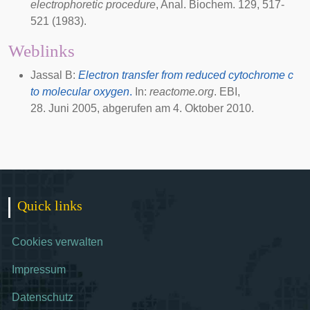
electrophoretic procedure
,
Anal. Biochem.
129, 517-
521 (1983).
Weblinks
Jassal B:
Electron transfer from reduced cytochrome c
to molecular oxygen
.
In:
reactome.org
. EBI,
28. Juni 2005
, abgerufen am
4. Oktober 2010
.
Quick links
Cookies verwalten
Impressum
Datenschutz