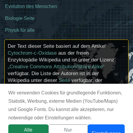
Evolution des Menschen
Biologie Seite
Physik für alle
Der Text dieser Seite basiert auf dem Artikel
Cytochrom-c-Oxidase
aus der freien
Enzyklopädie Wikipedia und ist unter der Lizenz
„Creative Commons Attribution/Share Alike“
verfügbar. Die Liste der Autoren ist in der
Wikipedia unter dieser
Seite
verfügbar, der
Artikel kann
hier
bearbeitet werden.
Wir verwenden Cookies für grundlegende Funktionen,
Informationen zu den Urhebern und zum
Lizenzstatus eingebundener Mediendateien
Statistik, Werbung, externe Medien (YouTube/Maps)
(etwa Bilder oder Videos) können im Regelfall
und Google Fonts. Du kannst alle akzeptieren, nur
durch Anklicken dieser abgerufen werden.
notwendige oder Einstellungen wählen.
© chemie-schule.de 2026
Alle
Nur