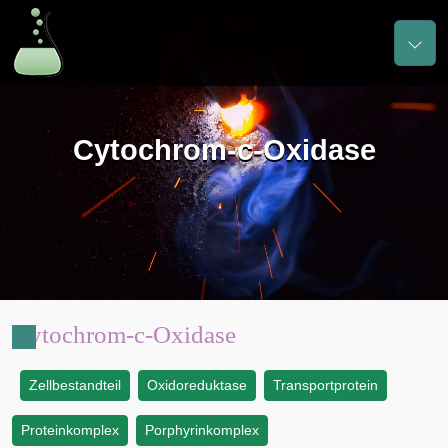
Cytochrom-c-Oxidase
Cytochrom-c-Oxidase
Zellbestandteil
Oxidoreduktase
Transportprotein
:
Proteinkomplex
Porphyrinkomplex