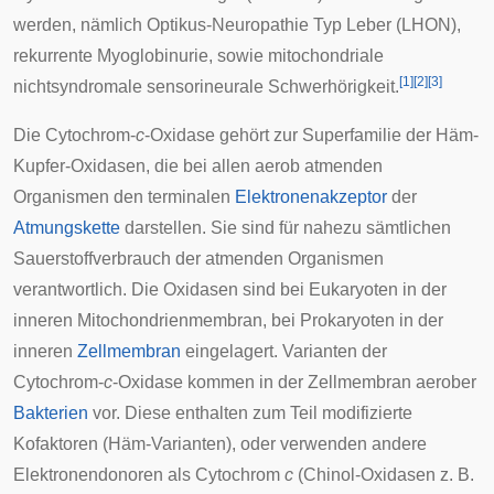
werden, nämlich
Optikus-Neuropathie Typ Leber
(LHON),
rekurrente
Myoglobinurie
, sowie mitochondriale
[
1
]
[
2
]
[
3
]
nichtsyndromale sensorineurale
Schwerhörigkeit
.
Die Cytochrom-
c
-Oxidase gehört zur Superfamilie der
Häm-
Kupfer-Oxidasen
, die bei allen
aerob
atmenden
Organismen den terminalen
Elektronenakzeptor
der
Atmungskette
darstellen. Sie sind für nahezu sämtlichen
Sauerstoffverbrauch der atmenden Organismen
verantwortlich. Die Oxidasen sind bei
Eukaryoten
in der
inneren Mitochondrienmembran, bei
Prokaryoten
in der
inneren
Zellmembran
eingelagert. Varianten der
Cytochrom-
c
-Oxidase kommen in der Zellmembran aerober
Bakterien
vor. Diese enthalten zum Teil modifizierte
Kofaktoren (Häm-Varianten), oder verwenden andere
Elektronendonoren als Cytochrom
c
(
Chinol
-Oxidasen z. B.