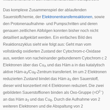
Das komplexe Zusammenspiel der ablaufenden
Sauerstoffchemie, der
Elektronentransferreaktionen
, sowie
den Protonenaufnahme- und Pumpschritten und deren
genauen zeitlichen Abfolgen konnten bisher noch nicht
detailliert aufgeklärt werden. Ein einfaches Bild des
Reaktionszyklus sieht wie folgt aus: Geht man vom
vollständig oxidierten Zustand der Cytochrom-
c
-Oxidase
aus, werden von nacheinander gebundenem Cytochrom c 2
Elektronen über das Cu
und das Häm a in das katalytisch
A
aktive Häm-a
/Cu
-Zentrum transferiert. Im um 2 Elektronen
3
B
reduzierten Zustand bindet das Häm a
den Sauerstoff,
3
dieser wird konzertiert mit 4 Elektronen reduziert. Die zwei
2−
gebildeten Sauerstoffionen binden als Oxo-Gruppe (=O
)
an das Häm a
und das Cu
. Durch die Aufnahme von 2
3
B
weiteren Elektronen und die Abspaltung von 2