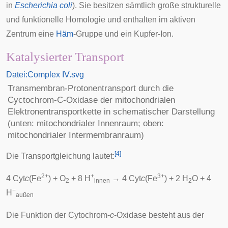
in
Escherichia coli
). Sie besitzen sämtlich große strukturelle
und funktionelle
Homologie
und enthalten im aktiven
Zentrum eine
Häm
-Gruppe und ein Kupfer-Ion.
Katalysierter Transport
Datei:Complex IV.svg
Transmembran-Protonentransport durch die
Cyctochrom-C-Oxidase der mitochondrialen
Elektronentransportkette in schematischer Darstellung
(unten: mitochondrialer Innenraum; oben:
mitochondrialer Intermembranraum)
[
4
]
Die Transportgleichung lautet:
2+
+
3+
4 Cyt
c
(Fe
) + O
+ 8 H
→ 4 Cyt
c
(Fe
) + 2 H
O + 4
2
innen
2
+
H
außen
Die Funktion der Cytochrom-
c
-Oxidase besteht aus der