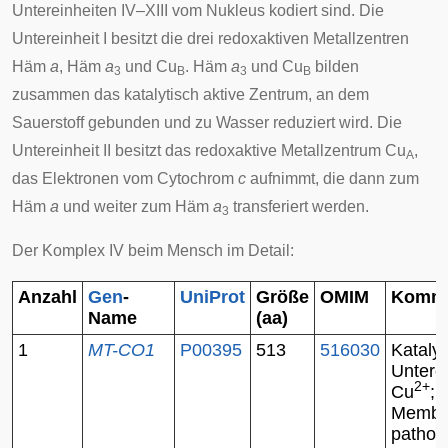
Untereinheiten IV–XIII vom Nukleus kodiert sind. Die
Untereinheit I besitzt die drei redoxaktiven Metallzentren
Häm
a
, Häm
a
und Cu
. Häm
a
und Cu
bilden
3
B
3
B
zusammen das katalytisch aktive Zentrum, an dem
Sauerstoff gebunden und zu Wasser reduziert wird. Die
Untereinheit II besitzt das redoxaktive Metallzentrum Cu
,
A
das Elektronen vom Cytochrom
c
aufnimmt, die dann zum
Häm
a
und weiter zum Häm
a
transferiert werden.
3
Der Komplex IV beim Mensch im Detail:
Anzahl
Gen
-
UniProt
Größe
OMIM
Komme
Name
(aa)
1
MT-CO1
P00395
513
516030
Katalyt
Untere
2+
Cu
;
Membr
pathol