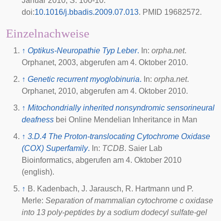
Januar 2010, S. 100-10.
doi
:
10.1016/j.bbadis.2009.07.013
. PMID 19682572.
Einzelnachweise
↑
Optikus-Neuropathie Typ Leber
.
In:
orpha.net
.
Orphanet,
2003
, abgerufen am
4. Oktober 2010
.
↑
Genetic recurrent myoglobinuria
.
In:
orpha.net
.
Orphanet,
2010
, abgerufen am
4. Oktober 2010
.
↑
Mitochondrially inherited nonsyndromic sensorineural
deafness
bei
Online Mendelian Inheritance in Man
↑
3.D.4 The Proton-translocating Cytochrome Oxidase
(COX) Superfamily
.
In:
TCDB
. Saier Lab
Bioinformatics, abgerufen am
4. Oktober 2010
(english).
↑
B. Kadenbach
, J. Jarausch, R. Hartmann und P.
Merle:
Separation of mammalian cytochrome c oxidase
into 13 poly-peptides by a sodium dodecyl sulfate-gel