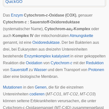
QuickGO
Das
Enzym
Cytochrom-
c
-Oxidase (COX)
, genauer
Cytochrom
c
: Sauerstoff-Oxidoreduktase
(systematischer Name),
Cytochrom-
aa
-Komplex
oder
3
auch
Komplex IV
der
mitochondrialen
Atmungskette
genannt, ist eine
Oxidoreduktase
. Der bei Bakterien aus
drei, bei
Eukaryoten
aus dreizehn Untereinheiten
bestehende
Enzymkomplex
katalysiert
in einer gekoppelten
Reaktion die
Oxidation
von
Cytochrom
c
mit der
Reduktion
von
Sauerstoff
zu
Wasser
und dem
Transport
von
Protonen
über eine
biologische Membran
.
Mutationen
in den
Genen
, die für die einzelnen
Untereinheiten
codieren
(
MT-CO1
,
MT-CO2
,
MT-CO3
)
können seltene
Erbkrankheiten
verursachen, die unter
Cytochrom-c-Oxidasemangel
(MT-C4D) zusammengefasst