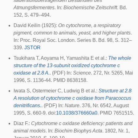
sauerstoffübertragenden Bestandteil des
Atmungsfermentes
. In:
Biochemische Zeitschrift
. Bd.
152, S. 479–494.
David Keilin (1925):
On cytochrome, a respiratory
pigment, common to animals, yeast, and higher plants
.
In: Proc. Royal Soc. London. Series B. Bd. 98, S. 312–
339.
JSTOR
Tsukihara T, Aoyama H, Yamashita E et al.:
The whole
structure of the 13-subunit oxidized cytochrome c
oxidase at 2.8 A.
.
(PDF) In:
Science
. 272, Nr. 5265, Mai
1996, S. 1136-44. PMID 8638158.
Iwata S, Ostermeier C, Ludwig B et al.:
Structure at 2.8
A resolution of cytochrome c oxidase from Paracoccus
denitrificans.
.
(PDF) In:
Nature
. 376, Nr. 6542, August
1995, S. 660-9.
doi
:
10.1038/376660a0
. PMID 7651515.
Diaz F.:
Cytochrome c oxidase deficiency: patients and
animal models
. In:
Biochim Biophys Acta
. 1802, Nr. 1,