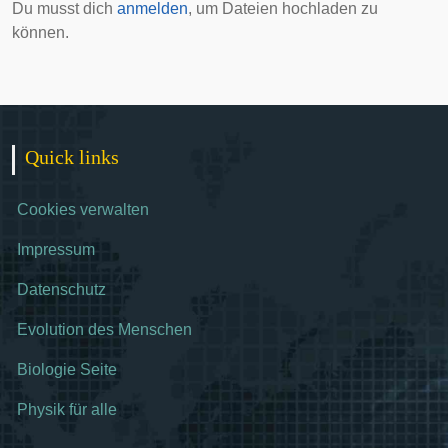
Du musst dich
anmelden
, um Dateien hochladen zu
können.
Quick links
Cookies verwalten
Impressum
Datenschutz
Evolution des Menschen
Biologie Seite
Physik für alle