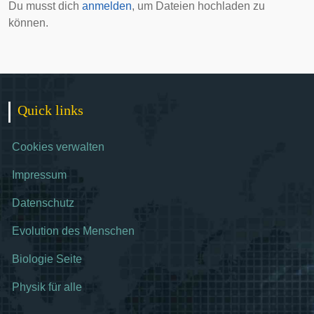
Du musst dich
anmelden
, um Dateien hochladen zu
können.
Quick links
Cookies verwalten
Impressum
Datenschutz
Evolution des Menschen
Biologie Seite
Physik für alle