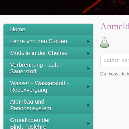
Anmeldu
Home
Lehre von den Stoffen
Modelle in der Chemie
Verbrennung - Luft -
Sauerstoff
Du musst dic
Wasser - Wasserstoff -
Redoxvorgang
Atombau und
Periodensystem
Grundlagen der
Bindungslehre