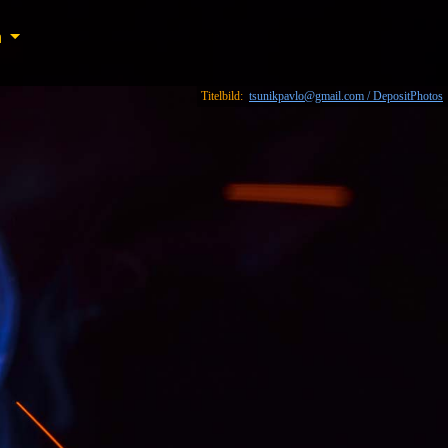
n
n
Titelbild:
tsunikpavlo@gmail.com / DepositPhotos