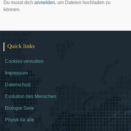
Du musst dich
anmelden
, um Dateien hochladen zu
können.
Quick links
Cookies verwalten
Impressum
Datenschutz
Evolution des Menschen
Biologie Seite
Physik für alle