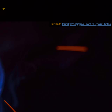
n
n
Titelbild:
tsunikpavlo@gmail.com / DepositPhotos