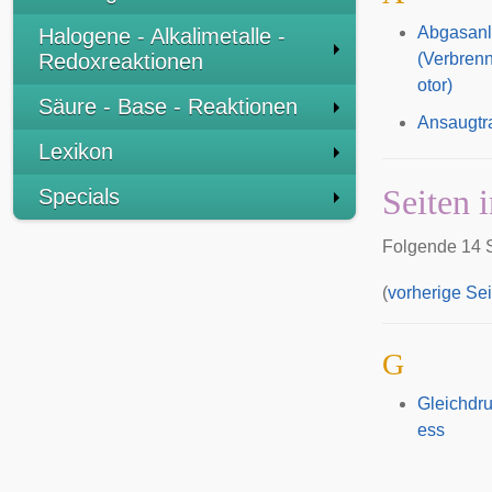
Abgasan
Halogene - Alkalimetalle -
Redoxreaktionen
(Verbren
otor)
Säure - Base - Reaktionen
Ansaugtr
Lexikon
Seiten 
Specials
Folgende 14 S
(
vorherige Sei
G
Gleichdr
ess