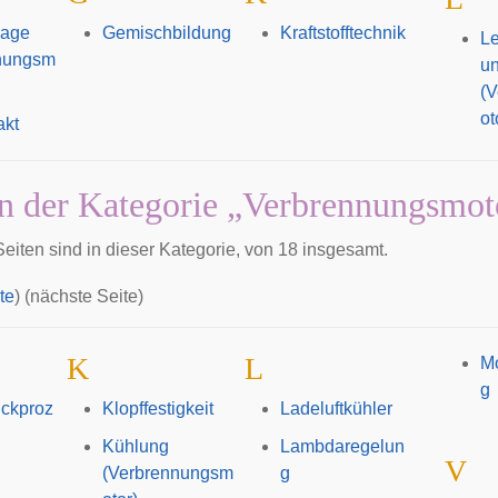
lage
Gemischbildung
Kraftstofftechnik
Le
nungsm
u
(
ot
akt
in der Kategorie „Verbrennungsmot
eiten sind in dieser Kategorie, von 18 insgesamt.
te
) (nächste Seite)
K
L
M
g
uckproz
Klopffestigkeit
Ladeluftkühler
Kühlung
Lambdaregelun
V
(Verbrennungsm
g