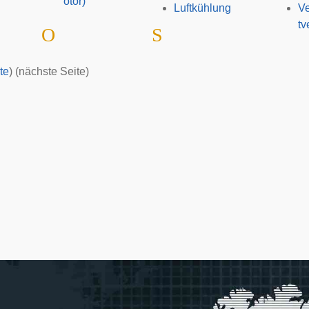
otor)
Luftkühlung
Ve
tv
O
S
te
) (nächste Seite)