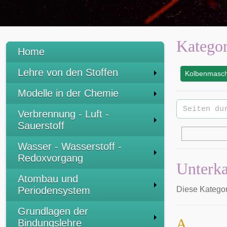
Kategor
Home
Lehre von den Stoffen
Kolbenmasch
:
Modelle in der Chemie
Verbrennung - Luft -
Sauerstoff
Wasser - Wasserstoff -
Redoxvorgang
Unterka
Atombau und
Periodensystem
Diese Kategor
Grundlagen der
A
Bindungslehre