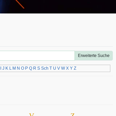
Erweiterte Suche
I
J
K
L
M
N
O
P
Q
R
S
Sch
T
U
V
W
X
Y
Z
V
Z