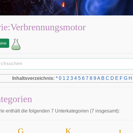
ie
:
Verbrennungsmotor
ine
Inhaltsverzeichnis:
*
0
1
2
3
4
5
6
7
8
9
A
B
C
D
E
F
G
H
tegorien
ie enthält die folgenden 7 Unterkategorien (7 insgesamt):
G
K
L