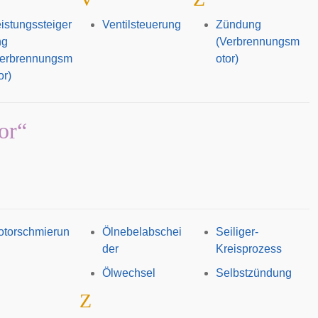
istungssteiger
Ventilsteuerung
Zündung
ng
(Verbrennungsm
Verbrennungsm
otor)
or)
or“
otorschmierun
Ölnebelabschei
Seiliger-
der
Kreisprozess
Ölwechsel
Selbstzündung
Z