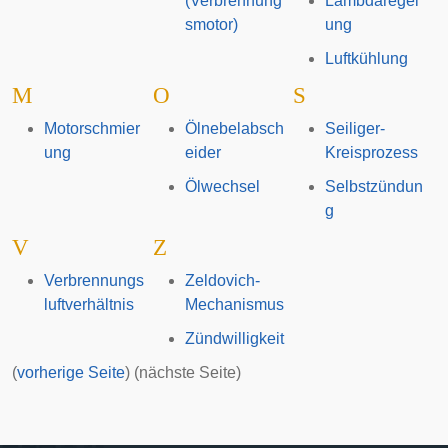
(Verbrennung
Lambdaregel
smotor)
ung
Luftkühlung
M
O
S
Motorschmier
Ölnebelabsch
Seiliger-
ung
eider
Kreisprozess
Ölwechsel
Selbstzündun
g
V
Z
Verbrennungs
Zeldovich-
luftverhältnis
Mechanismus
Zündwilligkeit
(
vorherige Seite
) (nächste Seite)