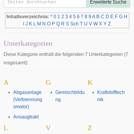
Erweiterte Suche
Inhaltsverzeichnis:
*
0
1
2
3
4
5
6
7
8
9
A
B
C
D
E
F
G
H
I
J
K
L
M
N
O
P
Q
R
S
Sch
T
U
V
W
X
Y
Z
Unterkategorien
Diese Kategorie enthält die folgenden 7 Unterkategorien (7
insgesamt):
A
G
K
Abgasanlage
Gemischbildu
Kraftstofftech
(Verbrennung
ng
nik
smotor)
Ansaugtrakt
L
V
Z