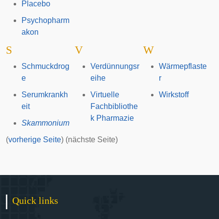
Placebo
Psychopharm
akon
S
V
W
Schmuckdrog
Verdünnungsr
Wärmepflaste
e
eihe
r
Serumkrankh
Virtuelle
Wirkstoff
eit
Fachbibliothe
k Pharmazie
Skammonium
(
vorherige Seite
) (nächste Seite)
Quick links