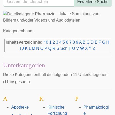
Erweiterte Suche
Pharmazie
– lokale Sammlung von
Bildern und/oder Videos und Audiodateien
Kategorienbaum
Inhaltsverzeichnis:
*
0
1
2
3
4
5
6
7
8
9
A
B
C
D
E
F
G
H
I
J
K
L
M
N
O
P
Q
R
S
Sch
T
U
V
W
X
Y
Z
Unterkategorien
Diese Kategorie enthält die folgenden 11 Unterkategorien
(11 insgesamt):
A
K
P
Apotheke
Klinische
Pharmakologi
Forschung
e